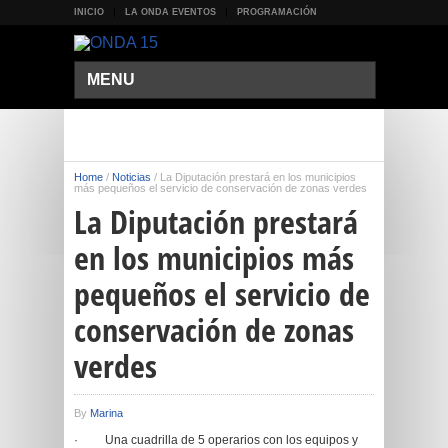
INICIO
LA ONDA EVENTOS
PROGRAMACIÓN
MENU
Home
/
Noticias
/
La Diputación prestará en los municipios
más pequeños el servicio de conservación de zonas verdes
La Diputación prestará
en los municipios más
pequeños el servicio de
conservación de zonas
verdes
By
Marina
· Una cuadrilla de 5 operarios con los equipos y