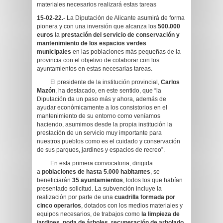
materiales necesarios realizará estas tareas
15-02-22.-
La Diputación de Alicante asumirá de forma
pionera y con una inversión que alcanza los
500.000
euros
la
prestación del servicio de conservación y
mantenimiento de los espacios verdes
municipales
en las poblaciones más pequeñas de la
provincia con el objetivo de colaborar con los
ayuntamientos en estas necesarias tareas.
El presidente de la institución provincial,
Carlos
Mazón
, ha destacado, en este sentido, que “la
Diputación da un paso más y ahora, además de
ayudar económicamente a los consistorios en el
mantenimiento de su entorno como veníamos
haciendo, asumimos desde la propia institución la
prestación de un servicio muy importante para
nuestros pueblos como es el cuidado y conservación
de sus parques, jardines y espacios de recreo”.
En esta primera convocatoria, dirigida
a
poblaciones de hasta 5.000 habitantes
, se
beneficiarán
35 ayuntamientos
, todos los que habían
presentado solicitud. La subvención incluye la
realización por parte de una
cuadrilla formada por
cinco operarios
, dotados con los medios materiales y
equipos necesarios, de trabajos como
la limpieza de
jardines, poda de árboles, recuperación de arbolado,