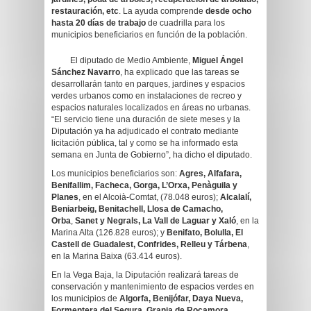
restauración, etc
. La ayuda comprende
desde ocho
hasta 20 días de trabajo
de cuadrilla para los
municipios beneficiarios en función de la población.
El diputado de Medio Ambiente,
Miguel Ángel
Sánchez
Navarro
, ha explicado que las tareas se
desarrollarán tanto en parques, jardines y espacios
verdes urbanos como en instalaciones de recreo y
espacios naturales localizados en áreas no urbanas.
“El servicio tiene una duración de siete meses y la
Diputación ya ha adjudicado el contrato mediante
licitación pública, tal y como se ha informado esta
semana en Junta de Gobierno”, ha dicho el diputado.
Los municipios beneficiarios son:
Agres, Alfafara,
Benifallim, Facheca, Gorga, L’Orxa, Penàguila y
Planes
, en el Alcoià-Comtat, (78.048 euros);
Alcalalí,
Beniarbeig, Benitachell, Llosa de Camacho,
Orba
,
Sanet y Negrals, La Vall de Laguar y Xaló
, en la
Marina Alta (126.828 euros); y
Benifato, Bolulla, El
Castell de Guadalest, Confrides, Relleu y Tárbena
,
en la Marina Baixa (63.414 euros).
En la Vega Baja, la Diputación realizará tareas de
conservación y mantenimiento de espacios verdes en
los municipios de
Algorfa, Benijófar, Daya Nueva,
Formentera del Segura, Granja de Rocamora,