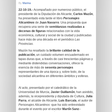
By
Marina
22-10-19.-
Acompañado por numeroso público, el
presidente de la Diputación de Alicante,
Carlos Mazón
,
ha presentado esta tarde el libro
Personajes
Alicantinos
de
Juan Navarro
. Una propuesta que
recupera una serie de
semblanzas realizadas a
decenas de figuras
relacionadas con la vida
económica, cultural y social de la ciudad y publicadas
hace más de una década en el periódico
Las
Provincias
.
Mazón ha resaltado la
brillante calidad de la
publicación
, un cuidado volumen encuadernado en
tapas duras que, a través de casi trescientas páginas y
mediante distendidas conversaciones, ofrece la
esencia de más de
sesenta personajes
representantes de una época y, sobre todo, de la
sociedad alicantina en diferentes ámbitos y esferas.
Al acto, presentado por el catedrático de la
Universidad de Murcia,
Javier Guillamón
, han asistido,
además, la vicepresidenta y diputada de Cultura,
Julia
Parra
, el alcalde de Alicante,
Luis Barcala
, el autor de
Personajes Alicantinos
-que ha sido entrevistado
durante el evento por el escritor
Martín Sanz
–