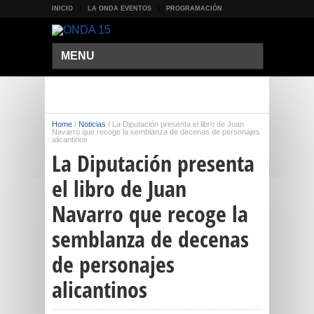
INICIO
LA ONDA EVENTOS
PROGRAMACIÓN
MENU
Home
/
Noticias
/
La Diputación presenta el libro de Juan
Navarro que recoge la semblanza de decenas de personajes
alicantinos
La Diputación presenta
el libro de Juan
Navarro que recoge la
semblanza de decenas
de personajes
alicantinos