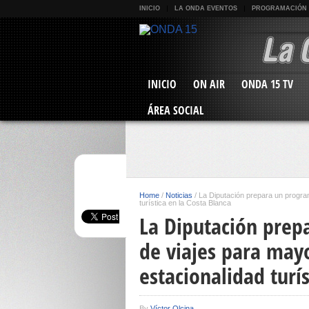
INICIO
LA ONDA EVENTOS
PROGRAMACIÓN
INICIO
ON AIR
ONDA 15 TV
ÁREA SOCIAL
Home
/
Noticias
/
La Diputación prepara un program
turística en la Costa Blanca
La Diputación prep
de viajes para may
estacionalidad turís
By
Víctor Olcina