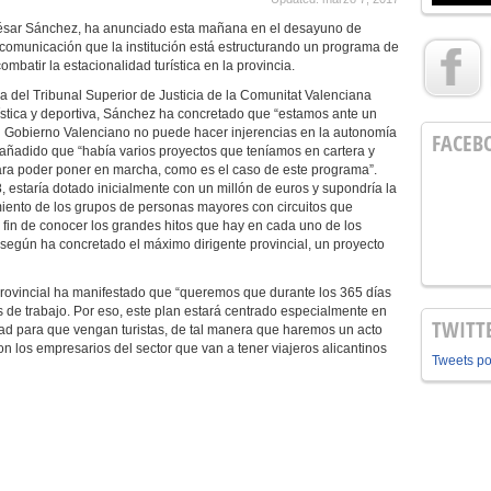
 César Sánchez, ha anunciado esta mañana en el desayuno de
comunicación que la institución está estructurando un programa de
mbatir la estacionalidad turística en la provincia.
a del Tribunal Superior de Justicia de la Comunitat Valenciana
rística y deportiva, Sánchez ha concretado que “estamos ante un
 el Gobierno Valenciano no puede hacer injerencias en la autonomía
FACEB
a añadido que “había varios proyectos que teníamos en cartera y
ara poder poner en marcha, como es el caso de este programa”.
 estaría dotado inicialmente con un millón de euros y supondría la
amiento de los grupos de personas mayores con circuitos que
el fin de conocer los grandes hitos que hay en cada uno de los
, según ha concretado el máximo dirigente provincial, un proyecto
Provincial ha manifestado que “queremos que durante los 365 días
 de trabajo. Por eso, este plan estará centrado especialmente en
TWITT
tad para que vengan turistas, de tal manera que haremos un acto
n los empresarios del sector que van a tener viajeros alicantinos
Tweets p