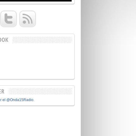
OOK
ER
or el @Onda15Radio.