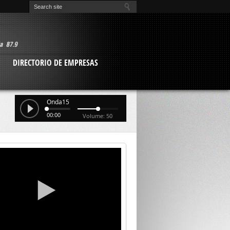
O
DIRECTORIO DE EMPRESAS
Onda15
00:00
Volume: 50