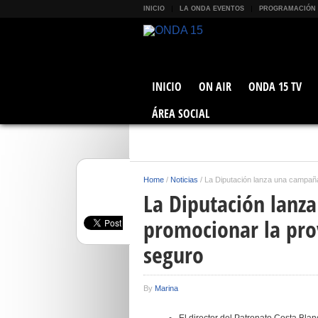
INICIO
LA ONDA EVENTOS
PROGRAMACIÓN
INICIO
ON AIR
ONDA 15 TV
ÁREA SOCIAL
Home
/
Noticias
/
La Diputación lanza una campaña
La Diputación lanz
promocionar la prov
seguro
By
Marina