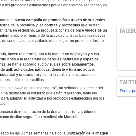
ca destaca el esfuerzo de los profesionales del sector y de los
d a los protocolos establecidos por los organismos sanitarios y de
nzado una
nueva campaña de promoción a través de sus redes
rística de la provincia y las
normas y protocolos
que se han
FACEB
nitaria en el destino. La propuesta consta de
once vídeos
de un
 informa sobre el reinicio de la actividad turística bajo las nuevas
 de conducta que el visitante debe seguir en pro de un destino
ado, hacen referencia, uno a la reapertura de
playas y a las
ute y otro a la reapertura de
parques naturales y espacios
Además, se han elaborado audiovisuales sobre
alojamientos
,
de golf
,
actividades náuticas
,
deporte y turismo activo
,
ndustrial y enoturismo
y sobre la vuelta a la actividad de
rques temáticos o castillos-.
TWITT
 bajo el
claim
de ‘turismo seguro’”, ha señalado el director del
Tweets p
en ha destacado el esfuerzo que están realizando, tanto los
 para adaptar su actividad a los protocolos establecidos por los
ación.
l proceso de recuperación de la demanda turística y difundir
 como destino seguro”, ha manifestado Mancebo.
lizado en las últimas semanas ha sido la
unificación de la imagen