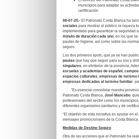
El director del Patronato Costa Blan
municipios para adaptar su activida
certificación
08-07-20.-
El Patronato Costa Blanca ha la
sociales
para mostrar al público la riqueza tu
implementado para garantizar la seguridad sa
minuto de duración cada uno
, en los que se
pautas de higiene, así como sobre las normas
seguro.
Los dos primeros spots, que ya se han public
pautas
que hay que seguir para su uso y disfr
singulares
, en elinterior de la provincia. 
escuelas y academias de español
,
campos 
espacios culturales
,
empresas de turismo i
empresas dedicadas al turismo familiar
-pa
“Es esencial consolidar nuestra provincia
Patronato Costa Blanca,
José Mancebo
, qui
profesionales del sector como los municipios,
diferentes organismos sanitarios y de certific
“El objetivo de esta iniciativa es ayudar en e
mensajes promocionales de la Costa Blanca
Medidas de Destino Seguro
Otra de las acciones que el Patronato ha rea