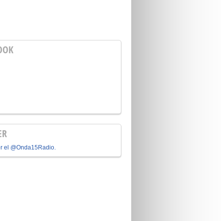
OOK
ER
or el @Onda15Radio.