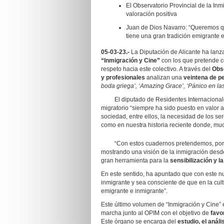
El Observatorio Provincial de la In
valoración positiva
Juan de Dios Navarro: “Queremos que
tiene una gran tradición emigrante 
05-03-23.-
La Diputación de Alicante ha lanz
“Inmigración y Cine”
con los que pretende c
respeto hacia este colectivo. A través del
Obse
y profesionales
analizan una
veintena de pe
boda griega’, ‘Amazing Grace’, ‘Pánico en las
El diputado de Residentes Internacional
migratorio “siempre ha sido puesto en valor 
sociedad, entre ellos, la necesidad de los se
como en nuestra historia reciente donde, mu
“Con estos cuadernos pretendemos, por ta
mostrando una visión de la inmigración desde
gran herramienta para la
sensibilización y l
En este sentido, ha apuntado que con este nu
inmigrante y sea consciente de que en la cult
emigrante e inmigrante”.
Este último volumen de “Inmigración y Cine”
marcha junto al OPIM con el objetivo de
favo
Este órgano se encarga del
estudio, el anál