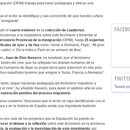
migración (OPIM) trabaja para hacer pedagogía y ofrecer una
 el lector se identifique y sea consciente de que nuestra cultura
e inmigrante”
FACEB
ado el
cuarto volumen
de la
colección de cuadernos
oncienciar a la ciudadanía sobre este fenómeno y fomentar el
rvatorio Provincial de la Inmigración
(OPIM), hasta
25 expertos
lículas de ayer y de hoy
como ‘
Vente a Alemania, Pepe’, ‘Mi gran
 calles’
o ‘
De la India a Paris en un armario de Ikea’
.
es,
Juan de Dios Navarro
, ha resaltado que el fenómeno
a través del cine, que ha reflejado los dramas humanos de la
res humanos de dejar su propia tierra para sobrevivir en otro país,
chos españoles tuvieron que emigrar a Suiza, Francia o Alemania”.
TWITT
nto, seguir haciendo pedagogía del fenómeno migratorio y
Tweets p
 el cine”, ha añadido Navarro, para quien el séptimo arte es una
a valoración positiva del proceso migratorio.
evo cuaderno “buscamos que el lector se siga identificando con el
ura y en la historia de España existe una importante tradición
 es uno más de los proyectos que la Diputación ha puesto en
recer el debate y la reflexión
sobre este fenómeno en la provincia.
isis, la evaluación y la investigación de este movimiento
, así