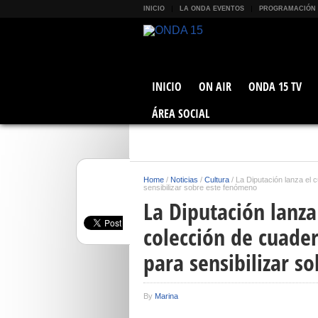
INICIO
LA ONDA EVENTOS
PROGRAMACIÓN
INICIO
ON AIR
ONDA 15 TV
ÁREA SOCIAL
Home
/
Noticias
/
Cultura
/
La Diputación lanza el 
sensibilizar sobre este fenómeno
La Diputación lanza
colección de cuade
para sensibilizar 
By
Marina