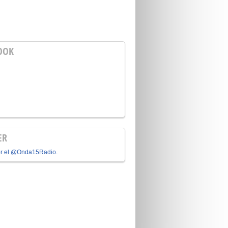
OOK
ER
or el @Onda15Radio.