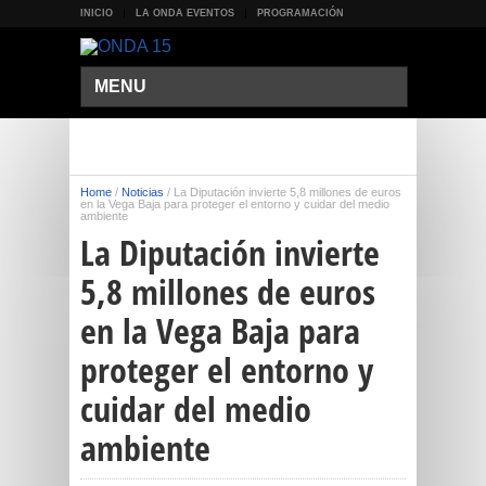
INICIO
LA ONDA EVENTOS
PROGRAMACIÓN
MENU
Home
/
Noticias
/
La Diputación invierte 5,8 millones de euros
en la Vega Baja para proteger el entorno y cuidar del medio
ambiente
La Diputación invierte
5,8 millones de euros
en la Vega Baja para
proteger el entorno y
cuidar del medio
ambiente