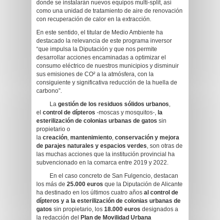
donde se instalarán nuevos equipos multi-split, así
como una unidad de tratamiento de aire de renovación
con recuperación de calor en la extracción.
En este sentido, el titular de Medio Ambiente ha
destacado la relevancia de este programa inversor
“que impulsa la Diputación y que nos permite
desarrollar acciones encaminadas a optimizar el
consumo eléctrico de nuestros municipios y disminuir
sus emisiones de CO² a la atmósfera, con la
consiguiente y significativa reducción de la huella de
carbono”.
La
gestión de los residuos sólidos urbanos
,
el
control de dípteros
-moscas y mosquitos-,
la
esterilización de colonias urbanas de gatos
sin
propietario o
la
creación
,
mantenimiento
,
conservación y mejora
de parajes naturales y espacios verdes
, son otras de
las muchas acciones que la institución provincial ha
subvencionado en la comarca entre 2019 y 2022.
En el caso concreto de San Fulgencio, destacan
los más de
25.000 euros
que la Diputación de Alicante
ha destinado en los últimos cuatro años
al control de
dípteros
y a la esterilización de colonias urbanas de
gatos
sin propietario, los
18.000 euros
designados a
la redacción del
Plan de Movilidad Urbana