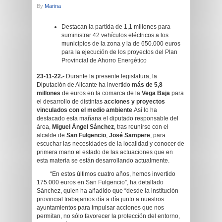
By
Marina
Destacan la partida de 1,1 millones para
suministrar 42 vehículos eléctricos a los
municipios de la zona y la de 650.000 euros
para la ejecución de los proyectos del Plan
Provincial de Ahorro Energético
23-11-22.-
Durante la presente legislatura, la
Diputación de Alicante ha invertido
más de 5,8
millones
de euros en la comarca de la
Vega Baja
para
el desarrollo de distintas
acciones y proyectos
vinculados con el medio ambiente
.Así lo ha
destacado esta mañana el diputado responsable del
área,
Miguel Ángel Sánchez
, tras reunirse con el
alcalde de
San Fulgencio
,
José Sampere
, para
escuchar las necesidades de la localidad y conocer de
primera mano el estado de las actuaciones que en
esta materia se están desarrollando actualmente.
“En estos últimos cuatro años, hemos invertido
175.000 euros en San Fulgencio”, ha detallado
Sánchez, quien ha añadido que “desde la institución
provincial trabajamos día a día junto a nuestros
ayuntamientos para impulsar acciones que nos
permitan, no sólo favorecer la protección del entorno,