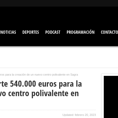
NOTICIAS
DEPORTES
PODCAST
PROGRAMACIÓN
CONTACT
uros para la creación de un nuevo centro polivalente en Sagra
rte 540.000 euros para la
vo centro polivalente en
Updated: febrero 20, 2023