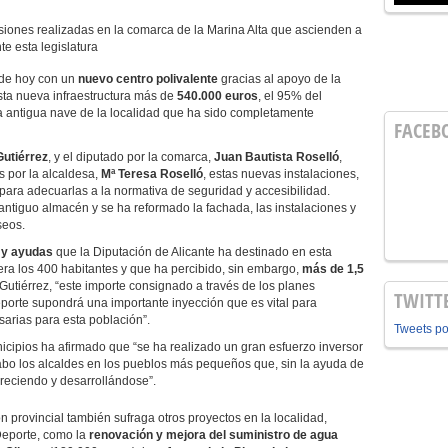
rsiones realizadas en la comarca de la Marina Alta que ascienden a
e esta legislatura
de hoy con un
nuevo centro polivalente
gracias al apoyo de la
esta nueva infraestructura más de
540.000 euros
, el 95% del
 antigua nave de la localidad que ha sido completamente
FACEB
Gutiérrez
, y el diputado por la comarca,
Juan Bautista Roselló
,
 por la alcaldesa,
Mª Teresa Roselló
, estas nuevas instalaciones,
para adecuarlas a la normativa de seguridad y accesibilidad.
ntiguo almacén y se ha reformado la fachada, las instalaciones y
 aseos.
 y ayudas
que la Diputación de Alicante ha destinado en esta
era los 400 habitantes y que ha percibido, sin embargo,
más de 1,5
utiérrez, “este importe consignado a través de los planes
TWITT
eporte supondrá una importante inyección que es vital para
sarias para esta población”.
Tweets p
Municipios ha afirmado que “se ha realizado un gran esfuerzo inversor
cabo los alcaldes en los pueblos más pequeños que, sin la ayuda de
creciendo y desarrollándose”.
ión provincial también sufraga otros proyectos en la localidad,
Deporte, como la
renovación y mejora del suministro de agua