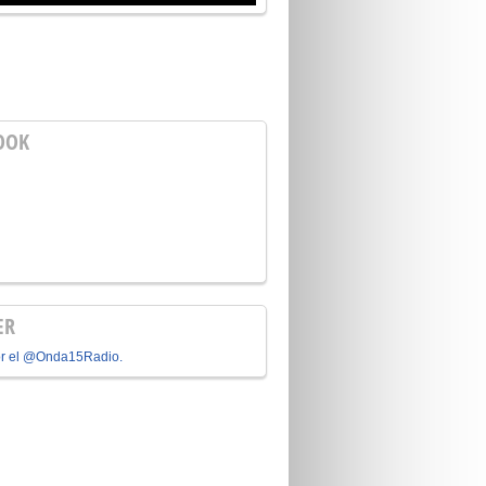
OOK
ER
or el @Onda15Radio.