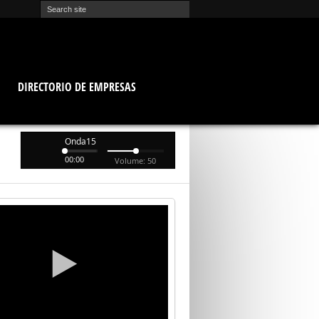
O
DIRECTORIO DE EMPRESAS
Onda15
00:00
Volume: 50