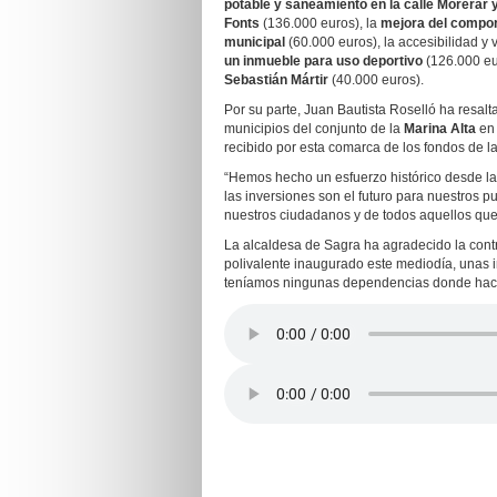
potable y saneamiento en la calle Morerar 
Fonts
(136.000 euros), la
mejora del comport
municipal
(60.000 euros), la accesibilidad y v
un inmueble para uso deportivo
(126.000 eu
Sebastián Mártir
(40.000 euros).
Por su parte, Juan Bautista Roselló ha resalt
municipios del conjunto de la
Marina Alta
en 
recibido por esta comarca de los fondos de la 
“Hemos hecho un esfuerzo histórico desde la
las inversiones son el futuro para nuestros p
nuestros ciudadanos y de todos aquellos que 
La alcaldesa de Sagra ha agradecido la contr
polivalente inaugurado este mediodía, unas 
teníamos ningunas dependencias donde hacer