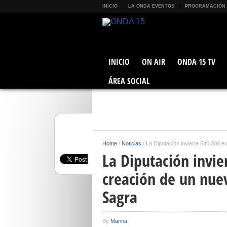
INICIO
LA ONDA EVENTOS
PROGRAMACIÓN
INICIO
ON AIR
ONDA 15 TV
ÁREA SOCIAL
Home
/
Noticias
/
La Diputación invierte 540.000 e
La Diputación invie
creación de un nue
Sagra
By
Marina