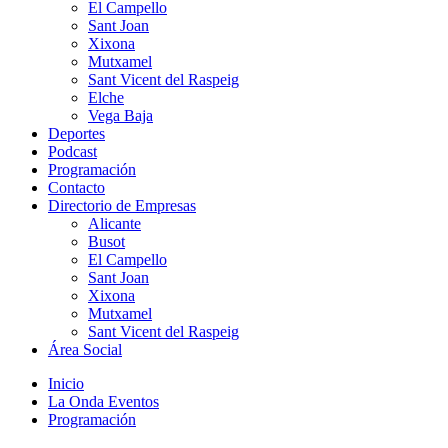
El Campello
Sant Joan
Xixona
Mutxamel
Sant Vicent del Raspeig
Elche
Vega Baja
Deportes
Podcast
Programación
Contacto
Directorio de Empresas
Alicante
Busot
El Campello
Sant Joan
Xixona
Mutxamel
Sant Vicent del Raspeig
Área Social
Inicio
La Onda Eventos
Programación