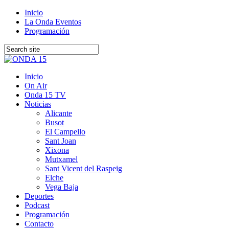
Inicio
La Onda Eventos
Programación
Inicio
On Air
Onda 15 TV
Noticias
Alicante
Busot
El Campello
Sant Joan
Xixona
Mutxamel
Sant Vicent del Raspeig
Elche
Vega Baja
Deportes
Podcast
Programación
Contacto