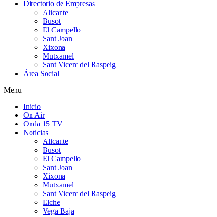
Directorio de Empresas
Alicante
Busot
El Campello
Sant Joan
Xixona
Mutxamel
Sant Vicent del Raspeig
Área Social
Menu
Inicio
On Air
Onda 15 TV
Noticias
Alicante
Busot
El Campello
Sant Joan
Xixona
Mutxamel
Sant Vicent del Raspeig
Elche
Vega Baja