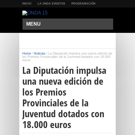
INICIO
LA ONDA EVENTOS
PROGRAMACIÓN
MENU
Home
/
Noticias
/
La Diputación impulsa una nueva edición de
los Premios Provinciales de la Juventud dotados con 18.000
euros
La Diputación impulsa
una nueva edición de
los Premios
Provinciales de la
Juventud dotados con
18.000 euros