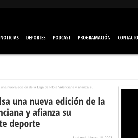
NOTICIAS
DEPORTES
PODCAST
PROGRAMACIÓN
CONTACT
una nueva edición de la Lliga de Pilota Valenciana y afianza su
lsa una nueva edición de la
nciana y afianza su
te deporte
Updated: febrero 10, 2023