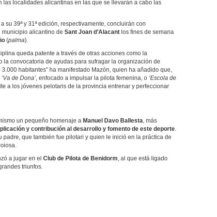
 las localidades alicantinas en las que se llevarán a cabo las
 a su 39ª y 31ª edición, respectivamente, concluirán con
 municipio alicantino de
Sant Joan d’Alacant
los fines de semana
lio
(
palma
).
ciplina queda patente a través de otras acciones como la
 la convocatoria de ayudas para sufragar la organización de
e 3.000 habitantes” ha manifestado Mazón, quien ha añadido que,
s
‘Va de Dona’
, enfocado a impulsar la pilota femenina, o
‘Escola de
te a los jóvenes pelotaris de la provincia entrenar y perfeccionar
asimismo un pequeño homenaje a
Manuel Davo Ballesta
, más
plicación y contribución al desarrollo y fomento de este deporte
.
padre, que también fue pilotari y quien le inició en la práctica de
Joiosa.
zó a jugar en el
Club de Pilota de Benidorm
, al que está ligado
randes triunfos.