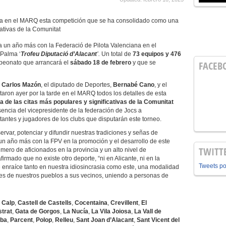
ta en el MARQ esta competición que se ha consolidado como una
cativas de la Comunitat
a un año más con la Federació de Pilota Valenciana en el
 Palma ‘
Trofeu Diputació d’Alacant
’.
Un total de
73 equipos
y 476
mpeonato que arrancará el
sábado 18 de febrero
y que se
FACEB
,
Carlos Mazón
, el diputado de Deportes,
Bernabé Cano
, y el
taron ayer por la tarde en el MARQ todos los detalles de esta
a de las citas más populares y significativas de la Comunitat
sencia del vicepresidente de la federación de Jocs a
tantes y jugadores de los clubs que disputarán este torneo.
r, potenciar y difundir nuestras tradiciones y señas de
un año más con la FPV en la promoción y el desarrollo de este
TWITT
ero de aficionados en la provincia y un alto nivel de
rmado que no existe otro deporte, “ni en Alicante, ni en la
Tweets p
 enraíce tanto en nuestra idiosincrasia como este, una modalidad
es de nuestros pueblos a sus vecinos, uniendo a personas de
,
Calp
,
Castell de Castells
,
Cocentaina
,
Crevillent
,
El
strat
,
Gata de Gorgos
,
La Nucía
,
La Vila Joiosa
,
La Vall de
ba
,
Parcent
,
Polop
,
Relleu
,
Sant Joan d’Alacant
,
Sant Vicent del