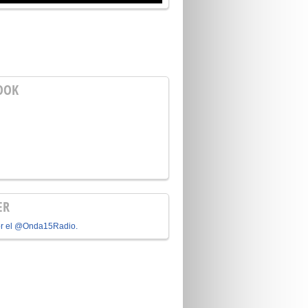
OOK
ER
or el @Onda15Radio.