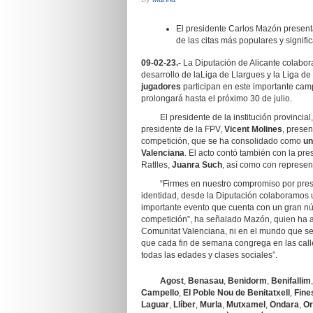
El presidente Carlos Mazón presen
de las citas más populares y signifi
09-02-23.-
La Diputación de Alicante colabor
desarrollo de laLiga de Llargues y la Liga de
jugadores
participan en este importante ca
prolongará hasta el próximo 30 de julio.
El presidente de la institución provincial
presidente de la FPV,
Vicent Molines
, presen
competición, que se ha consolidado como
un
Valenciana
. El acto contó también con la pre
Ratlles,
Juanra Such
, así como con represen
“Firmes en nuestro compromiso por preserva
identidad, desde la Diputación colaboramos 
importante evento que cuenta con un gran núm
competición”, ha señalado Mazón, quien ha afi
Comunitat Valenciana, ni en el mundo que se
que cada fin de semana congrega en las call
todas las edades y clases sociales”.
Agost
,
Benasau
,
Benidorm
,
Benifallim
Campello
,
El Poble Nou de Benitatxell
,
Fine
Laguar
,
Llíber
,
Murla
,
Mutxamel
,
Ondara
,
Or