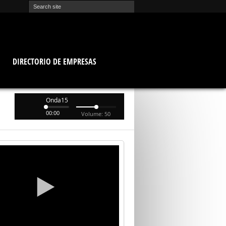
O
DIRECTORIO DE EMPRESAS
Onda15
00:00
Volume: 50