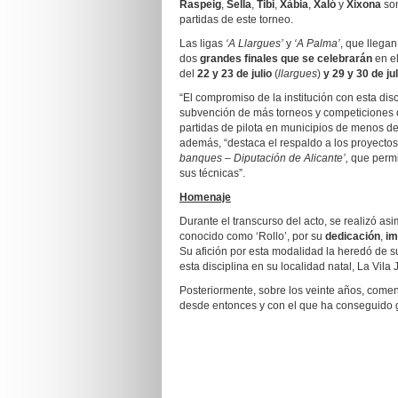
Raspeig
,
Sella
,
Tibi
,
Xàbia
,
Xaló
y
Xixona
son
partidas de este torneo.
Las ligas
‘A Llargues’
y
‘A Palma’
, que llegan
dos
grandes finales que se celebrarán
en el
del
22 y 23 de julio
(
llargues
)
y 29 y 30 de ju
“El compromiso de la institución con esta dis
subvención de más torneos y competiciones o
partidas de pilota en municipios de menos d
además, “destaca el respaldo a los proyecto
banques – Diputación de Alicante’,
que permi
sus técnicas”.
Homenaje
Durante el transcurso del acto, se realizó 
conocido como ‘Rollo’, por su
dedicación
,
im
Su afición por esta modalidad la heredó de su 
esta disciplina en su localidad natal, La Vila 
Posteriormente, sobre los veinte años, comen
desde entonces y con el que ha conseguido g