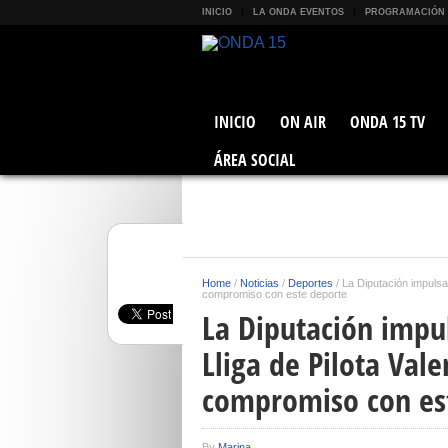
INICIO
LA ONDA EVENTOS
PROGRAMACIÓN
INICIO
ON AIR
ONDA 15 TV
ÁREA SOCIAL
Home
/
Noticias
/
Deportes
/
La Diputación impulsa 
compromiso con este deporte
La Diputación impu
Lliga de Pilota Vale
compromiso con es
By
Marina