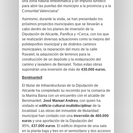
una zona natural emblemática y un impulso turístico
para abrir las puertas del municipio a la provincia y a la
Comunitat Valenciana”.
Asimismo, durante la visita, se han presentado los
próximos proyectos municipales que se llevarán a
cabo dentro de los planes de inversión de la
Diputación de Alicante, Panifica y +Cerca, con los que
se realizarán diversas actuaciones como la mejora del
polideportivo municipal y de distintos caminos
municipales, la reparación del muro de la calle
Ravalet, la adquisición de terrenos para la
construcción de un depósito y la restauración del
camino y lavadero de Benialet. Todas estas obras
supondrán una inversión de más de
430.000 euros.
Benimantell
El titular de Infraestructuras de la Diputación de
Alicante ha completado su recorrido por la comarca de
la Marina Baixa con un encuentro con el alcalde de
Benimantell,
José Manuel Andreu
, con quien ha
visitado el
edificio cultural multidisciplinar
de la
localidad. Las obras del inmueble de titularidad
municipal han contado con una
inversión de
460.000
euros
y una aportación de la Diputación del
95%,
437.000 euros
. El edificio dispone de una sala
en la planta baja y tres en el semisótano y dos accesos