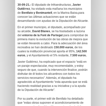
30-09-21.-
El diputado de Infraestructuras,
Javier
Gutiérrez
, ha visitado esta mañana los municipios
de
Benifato y Benimantell
, en la Marina Baixa,para
conocer las últimas actuaciones que se están
desarrollando con ayudas de la Diputación de Alicante.
En el primer municipio, el diputado, acompañado por
su alcalde,
David Blanes
, se ha trasladado a lazona
del
entorno de la Font de Partegat
para comprobar de
primera mano la evolución de las obras de mejora que
se están llevando a cabo. Para la adecuación del área
recreativa se han destinado
150.000 euros
, de los
cuales la institución provincial aporta el 95%,
142.500
euros
, y el Ayuntamiento el 5% restante,
7.500 euros
.
Javier Gutiérrez, ha explicado que el espacio “está en
un paraje espectacular, muy recomendable, y estoy
seguro de que, cuando la intervención finalice, podrán
disfrutar de él todos los alicantinos con todos los
servicios necesarios”. Además, el diputado ha
agradecido al Ayuntamiento “esta apuesta que se está
haciendo realidad gracias a su iniciativa y a la ayuda
de la Diputación de Alicante”.
Por su parte, el primer edil de Benifato ha detallado
que “estas obras suponen el acondicionamiento de