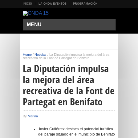
INICIO
LA ONDA EVENTOS
PROGRAMACIÓN
MENU
Home
/
Noticias
/
La Diputación impulsa la mejora del área
recreativa de la Font de Partegat en Benifato
La Diputación impulsa
la mejora del área
recreativa de la Font de
Partegat en Benifato
By
Marina
Javier Gutiérrez destaca el potencial turístico
del paraje situado en el municipio de Benifato