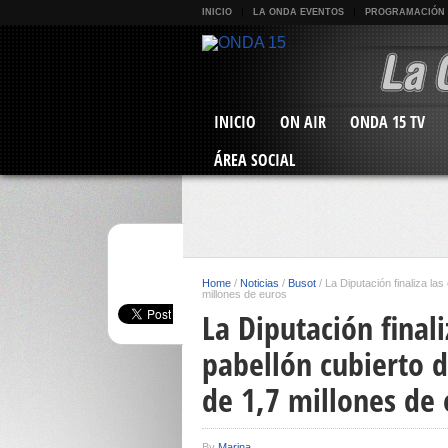
INICIO
LA ONDA EVENTOS
PROGRAMACIÓN
INICIO
ON AIR
ONDA 15 TV
ÁREA SOCIAL
Home
/
Noticias
/
Busot
/
La Diputación finaliza la
millones de euros
La Diputación final
pabellón cubierto d
de 1,7 millones de
By
Marina