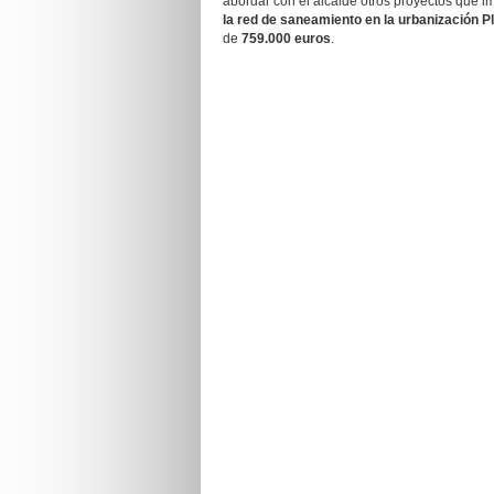
abordar con el alcalde otros proyectos que 
la red de saneamiento en la urbanización P
de
759.000 euros
.