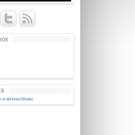
OOK
ER
or el @Onda15Radio.