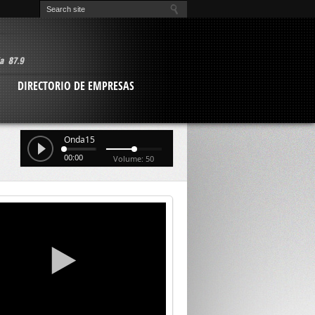
O
DIRECTORIO DE EMPRESAS
Onda15
00:00
Volume: 50