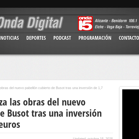
NOTICIAS
DEPORTES
PODCAST
PROGRAMACIÓN
CONTACT
s obras del nuevo pabellón cubierto de Busot tras una inversión de 1,7
iza las obras del nuevo
e Busot tras una inversión
 euros
Updated: octubre 15, 2025