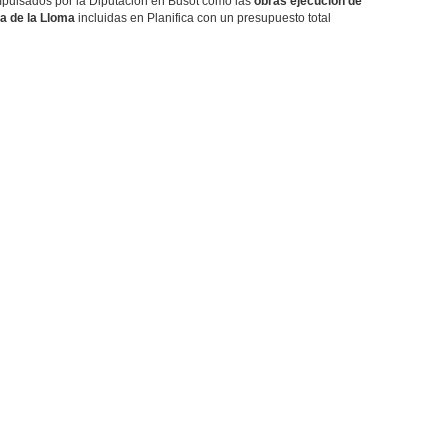
impulsados por la Diputación en Busot como las
obras ejecución de
la de la Lloma
incluidas en Planifica con un presupuesto total