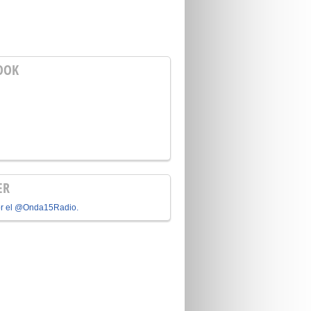
OOK
ER
or el @Onda15Radio.