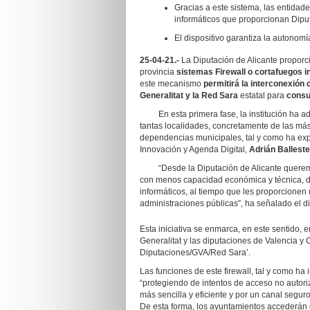
Gracias a este sistema, las entidad
informáticos que proporcionan Diput
El dispositivo garantiza la autonom
25-04-21.-
La Diputación de Alicante proporc
provincia
sistemas Firewall o cortafuegos i
este mecanismo
permitirá la interconexión d
Generalitat y la Red Sara
estatal para
consu
En esta primera fase, la institución ha a
tantas localidades, concretamente de las más
dependencias municipales, tal y como ha exp
Innovación y Agenda Digital,
Adrián Balleste
“Desde la Diputación de Alicante queremos
con menos capacidad económica y técnica, 
informáticos, al tiempo que les proporcionen 
administraciones públicas”, ha señalado el d
Esta iniciativa se enmarca, en este sentido, en
Generalitat y las diputaciones de Valencia y 
Diputaciones/GVA/Red Sara’.
Las funciones de este firewall, tal y como ha 
“protegiendo de intentos de acceso no autor
más sencilla y eficiente y por un canal segur
De esta forma, los ayuntamientos accederán 