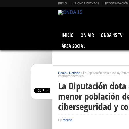
INICIO
LA ONDA EVENTOS
PROGRAMACIÓN
INICIO
ON AIR
ONDA 15 TV
ÁREA SOCIAL
Home
/
Noticias
/
La Diputación dota a los ayunta
interadministrativa
La Diputación dota
menor población d
ciberseguridad y co
By
Marina