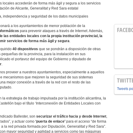
es locales accederán de forma más ágil y segura a los servicios
ación de Alicante, Generalitat y Red Sara estatal
ía, independencia y seguridad de los datos municipales
ionará a los ayuntamientos de menor población de la
FACEB
nformáticos
para prevenir ataques a través de Internet. Además,
e las entidades locales con la propia institución provincial, la
mir servicios de forma más ágil y segura
.
dquirido
40 dispositivos
que se pondrán a disposición de otras
 pequeñas de la provincia, para la instalación en sus
licado el portavoz del equipo de Gobierno y diputado de
r
.
 proveer a nuestros ayuntamientos, especialmente a aquellos
de mecanismos que mejoren la seguridad de sus sistemas
TWITT
una mejor conexión a través de la red con el resto de las
iputado.
Tweets p
 la estrategia de trabajo impulsada por la institución alicantina, la
Castellón bajo el título ‘Interconexión de Entidades Locales con
indicado Ballester, son
securizar el tráfico hacia y desde Internet
,
izados”, y actuar como
‘puerta de enlace’
para el acceso “de forma
o a la red privada formada por Diputación, Generalitat y Red Sara”.
con mayor seguridad y agilidad a servicios como las máquinas