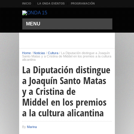
INICIO
LA ONDA EVENTOS
PROGRAMACIÓN
MENU
Home
/
Noticias
/
Cultura
/
La Diputación distingue a Joaquín
Santo Matas y a Cristina de Middel en los premios a la cultura
alicantina
La Diputación distingue
a Joaquín Santo Matas
y a Cristina de
Middel en los premios
a la cultura alicantina
By
Marina