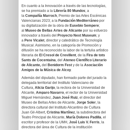
En cuanto a la Innovación a través de las tecnologías,
se ha premiado a la
Librería 80 Mundos
; a
la
Compañía Marroch
, Premio de las Artes Escénicas
Valencianas 2023; a la
Fundación Mediterráneo
por
su digitalización de la obra de
Eusebio Sempere
;
al
Museo de Bellas Artes de Alicante
por su esfuerzo
innovador a través del
Proyecto Next Museum
; y
a
Pere Vicalet
, director y catedrático de Tecnología
Musical. Asimismo, en la categoría de Promoción y
difusión se ha reconocido la labor de la tertulia artístico
literaria de
El Cresol de Crevillent
, de la
Fira de tots
Sants de Cocentaina
, del
Ateneo Científico Literario
de Alicante,
del
Benidorm Fest
y de la
Asociación
Amigos de la Música de Alcoy
.
Además del diputado, han formado parte del jurado la
delegada territorial del Instituto Valenciano de
Cultura,
Alicia Garijo
, la rectora de la Universidad de
Alicante,
Amparo Navarro
, el rector de la Universidad
Miguel Hernández,
Juan José Ruiz
, el director del
Museo de Bellas Artes de Alicante,
Jorge Soler
, la
directora cultural del Instituto Alicantino de Cultura
Juan Gil-Albert,
Cristina Martínez
, la subdirectora del
Teatro Principal de Alicante,
María Dolores Padilla
, el
escritor y profesor de la UMH,
José Luis V. Ferris
, la
directora del área de Cultura de la institución