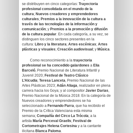
se distribuyen en cinco categorías:
Trayectoria
profesional consolidada en el mundo de la
cultura
;
Nuevos creadores y emprendedores
culturales
;
Premios a la innovación de la cultura a
través de las tecnologías de la información y
comunicación
; y
Premios a la promoción y difusión
de la cultura popular
. En cada categoría, a su vez, se
distinguen los cinco sectores presentes en la
cultura:
Libro y la literatura
;
Artes escénicas
;
Artes
plásticas y visuales
;
Creación audiovisual
; y
Música
.
Como reconocimiento a la
trayectoria
profesional se ha concedido galardones
a
Elia
Barceló
, Premio Nacional de Literatura Infantil y
Juvenil 2020;
Festival de
Teatro Clásico
L’Alcudia
;
Teresa Lanceta
, Premio Nacional de las
Artes Plásticas 2023;
Adán Aliaga
, realizador en plena
carrera hacia los Goya; y al compositor
Javier Darias
,
Premio Nacional de la Música 2018. En la categoría de
Nuevos creadores y emprendedores se ha
seleccionado a
Fernando Parra
, que ha recibido el
Premio de la Crítica Valenciana esta misma
semana;
Compañía del Circo La Trócola
; a la
artista
María Perceval Graells
;
Festival de
Cortometrajes Helena Cortesina
y a la cantante
ilicitana
Blanca Paloma
.