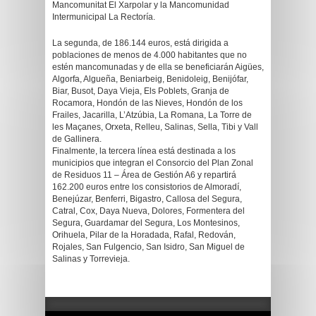
Mancomunitat El Xarpolar y la Mancomunidad
Intermunicipal La Rectoría.
La segunda, de 186.144 euros, está dirigida a
poblaciones de menos de 4.000 habitantes que no
estén mancomunadas y de ella se beneficiarán Aigües,
Algorfa, Algueña, Beniarbeig, Benidoleig, Benijófar,
Biar, Busot, Daya Vieja, Els Poblets, Granja de
Rocamora, Hondón de las Nieves, Hondón de los
Frailes, Jacarilla, L’Atzúbia, La Romana, La Torre de
les Maçanes, Orxeta, Relleu, Salinas, Sella, Tibi y Vall
de Gallinera.
Finalmente, la tercera línea está destinada a los
municipios que integran el Consorcio del Plan Zonal
de Residuos 11 – Área de Gestión A6 y repartirá
162.200 euros entre los consistorios de Almoradí,
Benejúzar, Benferri, Bigastro, Callosa del Segura,
Catral, Cox, Daya Nueva, Dolores, Formentera del
Segura, Guardamar del Segura, Los Montesinos,
Orihuela, Pilar de la Horadada, Rafal, Redován,
Rojales, San Fulgencio, San Isidro, San Miguel de
Salinas y Torrevieja.