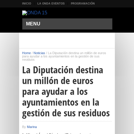
INICIO
LA ONDA EVENTOS
PROGRAMACIÓN
MENU
Home
/
Noticias
/
La Diputación destina un millón de euros
para ayudar a los ayuntamientos en la gestión de sus
residuos
La Diputación destina
un millón de euros
para ayudar a los
ayuntamientos en la
gestión de sus residuos
By
Marina