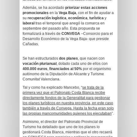
Además, se ha acordado
priorizar estas acciones
promocionales
en la
Vega Baja
, con el fin de ayudar a
su
recuperación logística
,
económica
,
turística
y
laboral
tras el temporal que anegó la comarca en
septiembre del pasado año. Esta propuesta se
formalizará a través de
CONVEGA
–Consorcio para el
Desarrollo Económico de la Vega Baja- que preside
Cañadas.
Se han estructurados
dos planes
, que nacen con
vocación
plurianual
, dotado cada uno de ellos con
400.000 euros
,
financiados al 50%
por el organismo
autónomo de la Diputación de Alicante y Turisme
Comunitat Valenciana.
Tal y como ha explicado Mancebo, “
se trata de la
primera vez que el Patronato Costa Blanca recibe
directamente fondos de la Generalitat para gestionar
los planes turísticos en nuestra provincia, en este caso
también a través de Convega. Hasta la fecha eran solo
las propias mancomunidades quienes los ejecutaban
”.
Asimismo, el director del Patronato Provincial de
Turismo ha detallado que uno de los planes lo
gestionará Costa Blanca, mientras que el otro recaerá