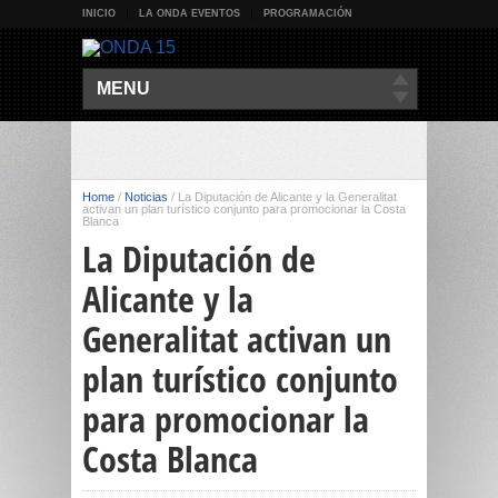
INICIO
LA ONDA EVENTOS
PROGRAMACIÓN
MENU
Home
/
Noticias
/
La Diputación de Alicante y la Generalitat
activan un plan turístico conjunto para promocionar la Costa
Blanca
La Diputación de
Alicante y la
Generalitat activan un
plan turístico conjunto
para promocionar la
Costa Blanca