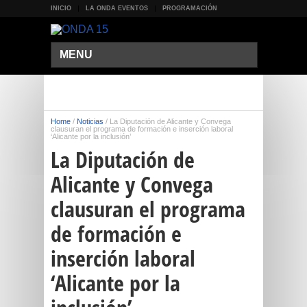
INICIO
LA ONDA EVENTOS
PROGRAMACIÓN
MENU
Home
/
Noticias
/
La Diputación de Alicante y Convega
clausuran el programa de formación e inserción laboral
‘Alicante por la inclusión’
La Diputación de
Alicante y Convega
clausuran el programa
de formación e
inserción laboral
‘Alicante por la