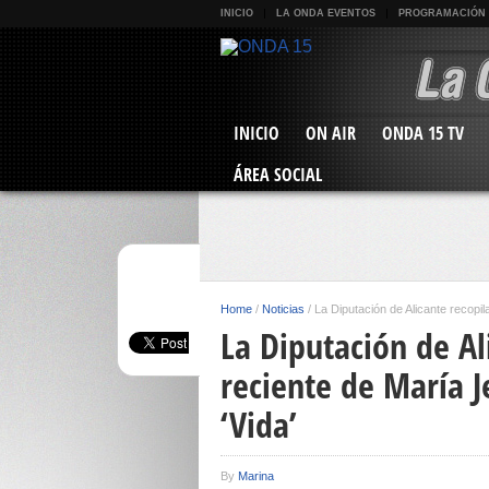
INICIO
LA ONDA EVENTOS
PROGRAMACIÓN
INICIO
ON AIR
ONDA 15 TV
ÁREA SOCIAL
Home
/
Noticias
/
La Diputación de Alicante recopi
La Diputación de Al
reciente de María J
‘Vida’
By
Marina