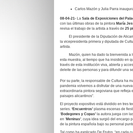
Carlos Mazón y Julia Parra inaugur
08-04-21-
La
Sala de Exposiciones del Pala
con las últimas obras de la pintora
María Jes
revisa el trabajo de la artista a través de
25 p
El presidente de la Diputación de Alican
la vicepresidenta primera y diputada de Cult
artista.
Mazón, quien ha dado la bienvenida a los 
esta muestra, al tiempo que ha insistido en 
través de esta institución viva, abierta y acce
deleite de las personas y para difundir una se
Por su parte, la responsable de Cultura ha m
pandemia volvemos a disfrutar de una nueva 
extraordinaria pintora segoviana que refleja e
paisajes alicantinos”.
El proyecto expositivo está dividido en tres t
series.
‘Encuentros’
plasma escenas de fiesta
‘
Bodegones y Copas’
la autora juega con l
en ‘
Meninas’
, cuya idea surgió del encargo p
de la pintura española bajo su personal punt
Tal como ha explicado De Frutos, “en cada cua