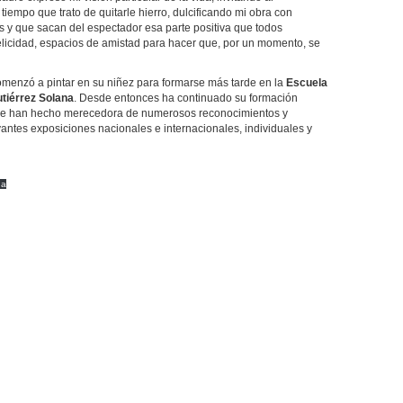
tiempo que trato de quitarle hierro, dulcificando mi obra con
s y que sacan del espectador esa parte positiva que todos
licidad, espacios de amistad para hacer que, por un momento, se
omenzó a pintar en su niñez para formarse más tarde en la
Escuela
tiérrez Solana
. Desde entonces ha continuado su formación
ue le han hecho merecedora de numerosos reconocimientos y
evantes exposiciones nacionales e internacionales, individuales y
ga