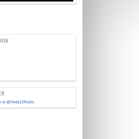
OOK
ER
or el @Onda15Radio.