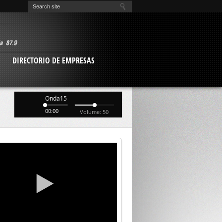
O
DIRECTORIO DE EMPRESAS
Onda15
00:00
Volume: 50