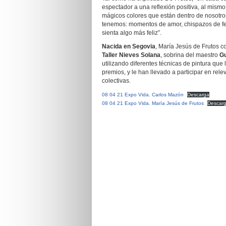
espectador a una reflexión positiva, al mismo 
mágicos colores que están dentro de nosotro
tenemos: momentos de amor, chispazos de fe
sienta algo más feliz”.
Nacida en Segovia
, María Jesús de Frutos c
Taller Nieves Solana
, sobrina del maestro
Gu
utilizando diferentes técnicas de pintura q
premios, y le han llevado a participar en rel
colectivas.
08 04 21 Expo Vida. Carlos Mazón
Descarga
08 04 21 Expo Vida. María Jesús de Frutos
Descar