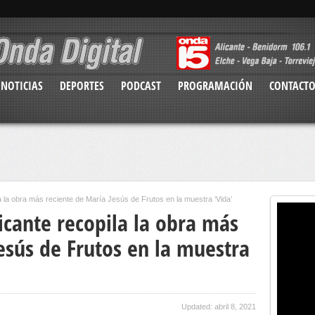
NOTICIAS
DEPORTES
PODCAST
PROGRAMACIÓN
CONTACT
la la obra más reciente de María Jesús de Frutos en la muestra ‘Vida’
icante recopila la obra más
esús de Frutos en la muestra
Updated: abril 8, 2021