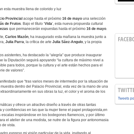
an esta muestra llena de colorido y luz
cio Provincial
acoge hasta el próximo
16 de mayo
una selección
ús de Frutos
. Bajo el título ‘
Vida
’, esta nueva propuesta cultural
iezas
que permanecerán expuestas hasta el próximo
16 de mayo
.
te,
Carlos Mazón
, ha inaugurado esta mañana la muestra junto a
FACEB
ura,
Julia Parra
, la crítica de arte
Julia Sáez-Angulo
, y la propia
asistentes, ha destacado la “alegría” que produce inaugurar
que la Diputación seguirá apoyando “la cultura de máximo nivel a
sible para todos, porque la cultura y el arte están hechos para el
rie de valores”.
anifestado que “tras varios meses de intermedio por la situación de
muestra dentro del Palacio Provincial, esta vez de la mano de una
TWITT
xtraordinariamente en sus obras la luz, el color y el aroma de los
Tweets p
emáticas y ofrece un atractivo diseño a través de otras tantas
 y confidencias en las que la mujer tiene el papel protagonista,en
as escalas inspirándose en los bodegones flamencos, y por último
ara el atelier de una modista, se nutre de la figura por antonomasia
o de vista.
dro expreso mi visión particular de la vida, invitando al