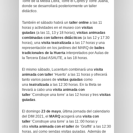
Torre de la Media Libra, Torre el Ciprés y Torre Juana,
donde se desarrollará posteriormente un taller
didáctico.
También el sábado habrá un
taller online
a las 11
horas y actividades en el museo con
visitas
guiadas
(a las 11, 13 y 18 horas),
visitas animadas
combinadas con talleres didácticos
(a las 12 y 17:30
horas), una
visita teatralizada
a las 17 horas y una
representación en los jardines del MARQ de
bailes
tradicionales de la Huerta
interpretados por Aulas de
la Tercera Edad ASAUTE, a las 18 horas.
El mismo sábado, Lucentum combinará una
visita
animada con taller
‘Huerto’ a las 11 horas y ofrecerá
tanto varios pases de
visitas guiadas
como
una
teatralizada
a las 12:30 horas. En la Illeta se
llevará a cabo una
visita animada con
taller
‘Construye una torre’ a las 12 horas y tres
visitas
guiadas
.
El domingo
23 de mayo
, última jornada del calendario
del DIM 2021, el
MARQ
acogerá una
visita con
taller
‘Construye una torre’ a las 11::00 horas y
otra
visita animada con el taller
de ‘Graffiti’ a las 12:30
horas, así como sendas visitas guiadas. Además de