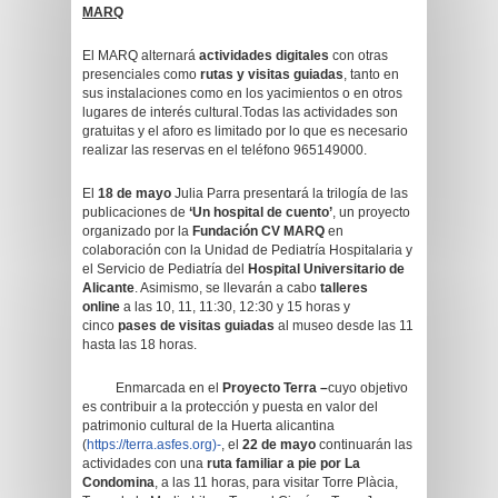
MARQ
El MARQ alternará
actividades digitales
con otras
presenciales como
rutas y visitas guiadas
, tanto en
sus instalaciones como en los yacimientos o en otros
lugares de interés cultural.Todas las actividades son
gratuitas y el aforo es limitado por lo que es necesario
realizar las reservas en el teléfono 965149000.
El
18 de mayo
Julia Parra presentará la trilogía de las
publicaciones de
‘Un hospital de cuento’
, un proyecto
organizado por la
Fundación CV MARQ
en
colaboración con la Unidad de Pediatría Hospitalaria y
el Servicio de Pediatría del
Hospital Universitario de
Alicante
. Asimismo, se llevarán a cabo
talleres
online
a las 10, 11, 11:30, 12:30 y 15 horas y
cinco
pases de visitas guiadas
al museo desde las 11
hasta las 18 horas.
Enmarcada en el
Proyecto Terra –
cuyo objetivo
es contribuir a la protección y puesta en valor del
patrimonio cultural de la Huerta alicantina
(
https://terra.asfes.org)-
, el
22 de mayo
continuarán las
actividades con una
ruta familiar a pie
por La
Condomina
, a las 11 horas, para visitar Torre Plàcia,