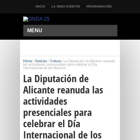
INICIO
LA ONDA EVENTOS
PROGRAMACIÓN
MENU
Home
/
Noticias
/
Cultura
/
La Diputación de Alicante reanuda
las actividades presenciales para celebrar el Día
Internacional de los Museos
La Diputación de
Alicante reanuda las
actividades
presenciales para
celebrar el Día
Internacional de los