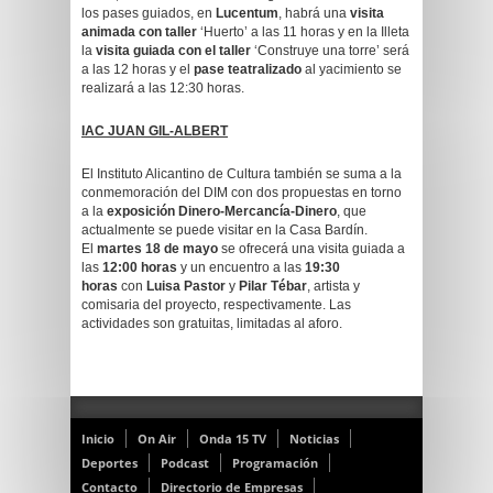
los pases guiados, en
Lucentum
, habrá una
visita
animada con taller
‘Huerto’ a las 11 horas y en la Illeta
la
visita guiada con el taller
‘Construye una torre’ será
a las 12 horas y el
pase teatralizado
al yacimiento se
realizará a las 12:30 horas.
IAC JUAN GIL-ALBERT
El Instituto Alicantino de Cultura también se suma a la
conmemoración del DIM con dos propuestas en torno
a la
exposición Dinero-Mercancía-Dinero
, que
actualmente se puede visitar en la Casa Bardín.
El
martes 18 de mayo
se ofrecerá una visita guiada a
las
12:00 horas
y un encuentro a las
19:30
horas
con
Luisa Pastor
y
Pilar Tébar
, artista y
comisaria del proyecto, respectivamente. Las
actividades son gratuitas, limitadas al aforo.
Inicio
On Air
Onda 15 TV
Noticias
Deportes
Podcast
Programación
Contacto
Directorio de Empresas