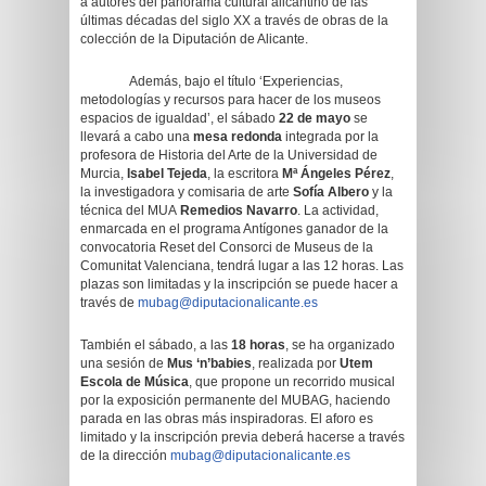
a autores del panorama cultural alicantino de las
últimas décadas del siglo XX a través de obras de la
colección de la Diputación de Alicante.
Además, bajo el título ‘Experiencias,
metodologías y recursos para hacer de los museos
espacios de igualdad’, el sábado
22 de mayo
se
llevará a cabo una
mesa redonda
integrada por la
profesora de Historia del Arte de la Universidad de
Murcia,
Isabel Tejeda
, la escritora
Mª Ángeles Pérez
,
la investigadora y comisaria de arte
Sofía Albero
y la
técnica del MUA
Remedios Navarro
. La actividad,
enmarcada en el programa Antígones ganador de la
convocatoria Reset del Consorci de Museus de la
Comunitat Valenciana, tendrá lugar a las 12 horas. Las
plazas son limitadas y la inscripción se puede hacer a
través de
mubag@diputacionalicante.es
También el sábado, a las
18 horas
, se ha organizado
una sesión de
Mus ‘n’babies
, realizada por
Utem
Escola de Música
, que propone un recorrido musical
por la exposición permanente del MUBAG, haciendo
parada en las obras más inspiradoras. El aforo es
limitado y la inscripción previa deberá hacerse a través
de la dirección
mubag@diputacionalicante.es