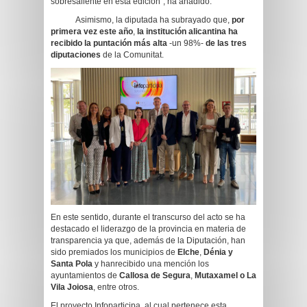
sobresaliente en esta edición”, ha añadido.
Asimismo, la diputada ha subrayado que,
por
primera vez este año
,
la institución alicantina ha
recibido la puntación más alta
-un 98%-
de las tres
diputaciones
de la Comunitat.
En este sentido, durante el transcurso del acto se ha
destacado el liderazgo de la provincia en materia de
transparencia ya que, además de la Diputación, han
sido premiados los municipios de
Elche
,
Dénia y
Santa Pola
y hanrecibido una mención los
ayuntamientos de
Callosa de Segura
,
Mutaxamel o La
Vila Joiosa
, entre otros.
El proyecto Infoparticipa, al cual pertenece esta