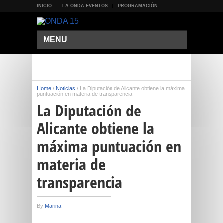
INICIO
LA ONDA EVENTOS
PROGRAMACIÓN
MENU
Home
/
Noticias
/
La Diputación de Alicante obtiene la máxima
puntuación en materia de transparencia
La Diputación de
Alicante obtiene la
máxima puntuación en
materia de
transparencia
By
Marina