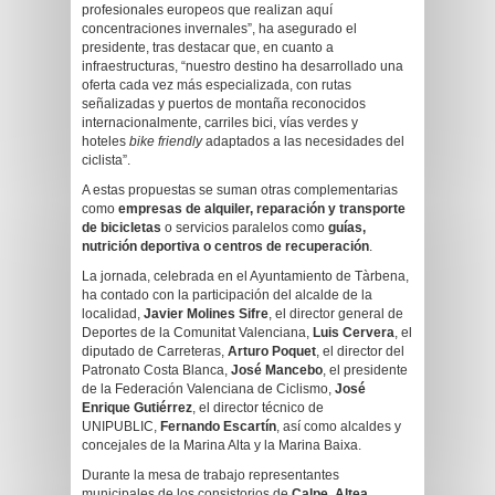
profesionales europeos que realizan aquí
concentraciones invernales”, ha asegurado el
presidente, tras destacar que, en cuanto a
infraestructuras, “nuestro destino ha desarrollado una
oferta cada vez más especializada, con rutas
señalizadas y puertos de montaña reconocidos
internacionalmente, carriles bici, vías verdes y
hoteles
bike friendly
adaptados a las necesidades del
ciclista”.
A estas propuestas se suman otras complementarias
como
empresas de alquiler, reparación y transporte
de bicicletas
o servicios paralelos como
guías,
nutrición deportiva o centros de recuperación
.
La jornada, celebrada en el Ayuntamiento de Tàrbena,
ha contado con la participación del alcalde de la
localidad,
Javier Molines Sifre
, el director general de
Deportes de la Comunitat Valenciana,
Luis Cervera
, el
diputado de Carreteras,
Arturo Poquet
, el director del
Patronato Costa Blanca,
José Mancebo
, el presidente
de la Federación Valenciana de Ciclismo,
José
Enrique Gutiérrez
, el director técnico de
UNIPUBLIC,
Fernando Escartín
, así como alcaldes y
concejales de la Marina Alta y la Marina Baixa.
Durante la mesa de trabajo representantes
municipales de los consistorios de
Calpe, Altea,