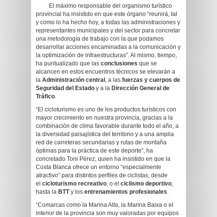
El máximo responsable del organismo turístico
provincial ha insistido en que este órgano “reunirá, tal
y como lo ha hecho hoy, a todas las administraciones y
representantes municipales y del sector para concretar
una metodología de trabajo con la que podamos
desarrollar acciones encaminadas a la comunicación y
la optimización de infraestructuras”. Al mismo, tiempo,
ha puntualizado que las
conclusiones
que se
alcancen en estos encuentros técnicos se elevarán a
la
Administración central
, a las
fuerzas y cuerpos de
Seguridad
del Estado
y a la
Dirección General de
Tráfico
.
“El cicloturismo es uno de los productos turísticos con
mayor crecimiento en nuestra provincia, gracias a la
combinación de clima favorable durante todo el año, a
la diversidad paisajística del territorio y a una amplia
red de carreteras secundarias y rutas de montaña
óptimas para la práctica de este deporte”, ha
concretado Toni Pérez, quien ha insistido en que la
Costa Blanca ofrece un entorno “especialmente
atractivo” para distintos perfiles de ciclistas, desde
el
cicloturismo recreativo
, o el
ciclismo deportivo
,
hasta la
BTT
y los
entrenamientos profesionales
.
“Comarcas como la Marina Alta, la Marina Baixa o el
interior de la provincia son muy valoradas por equipos