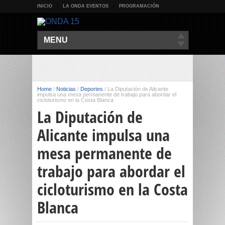
INICIO
LA ONDA EVENTOS
PROGRAMACIÓN
MENU
Home
/
Noticias
/
Deportes
/
La Diputación de Alicante
impulsa una mesa permanente de trabajo para abordar el
cicloturismo en la Costa Blanca
La Diputación de
Alicante impulsa una
mesa permanente de
trabajo para abordar el
cicloturismo en la Costa
Blanca