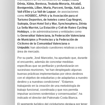
Dénia, Xàbia, Benissa, Teulada-Moraria, Alcalalí,
Benigembla, Llíber, Murla, Parcent, Senija, Xaló, La
Vall d’Ebo y La Vall de Laguar
, de asociaciones
como
HOSBEC, APHA y la Asociación para el
Turismo Deportivo, de hoteles como Cap Negret,
Suitopia, Gran Hotel Sol y Mar, Synchosphera, Dénia
La Sella Marriot, La Estación y Coll de Rates Cycling
Holidays
, y de administraciones y entidades como
la
Generalitat Valenciana, la Federación Valenciana
de Municipios y Provincias y la Federación de
Ciclismo de la Comunidad Valenciana o
Unipublic
han abordado cuestiones relativas a esta
área de mercado.
Por su parte, José Mancebo, ha apuntado que, durante
el encuentro, además de concretar medidas
específicas que se perfilarán y profundizarán en
sucesivas reuniones, “se han desplegado algunas
buenas prácticas implementadas por otros destinos
con el objetivo de estudiarlas y de adaptarlas a nuestro
destino y a nuestras condiciones”. “Estamos
trabajando en la creación de una metodología de
trabajo funcional, coordinada y que nos permita
impulsar acciones sostenidas y consensuadas”, ha
indicado el director del Patronato Costa Blanca.
El segmento turístico del cicloturismo destaca por tener