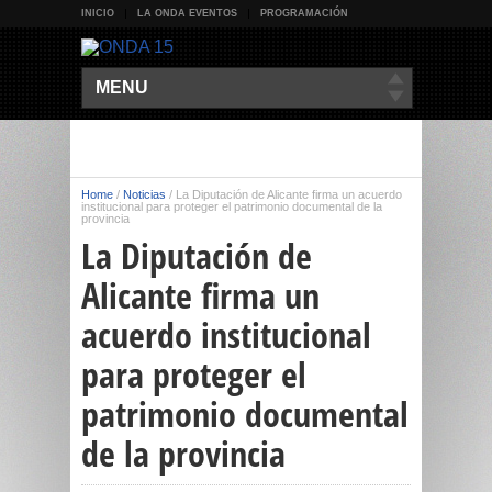
INICIO
LA ONDA EVENTOS
PROGRAMACIÓN
MENU
Home
/
Noticias
/
La Diputación de Alicante firma un acuerdo
institucional para proteger el patrimonio documental de la
provincia
La Diputación de
Alicante firma un
acuerdo institucional
para proteger el
patrimonio documental
de la provincia