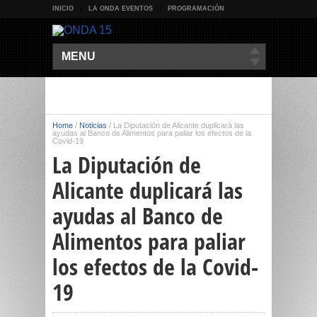
INICIO
LA ONDA EVENTOS
PROGRAMACIÓN
MENU
Home
/
Noticias
/
La Diputación de Alicante duplicará las
ayudas al Banco de Alimentos para paliar los efectos de la
Covid-19
La Diputación de
Alicante duplicará las
ayudas al Banco de
Alimentos para paliar
los efectos de la Covid-
19