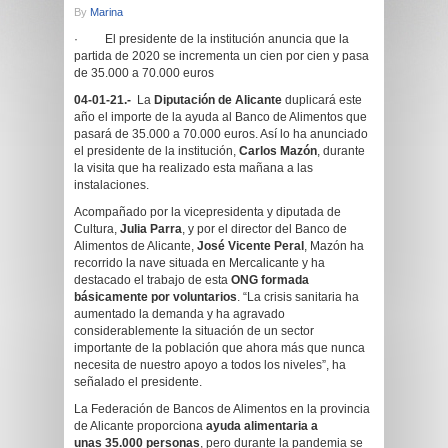
By
Marina
· El presidente de la institución anuncia que la
partida de 2020 se incrementa un cien por cien y pasa
de 35.000 a 70.000 euros
04-01-21.-
La
Diputación de Alicante
duplicará este
año el importe de la ayuda al Banco de Alimentos que
pasará de 35.000 a 70.000 euros. Así lo ha anunciado
el presidente de la institución,
Carlos Mazón
, durante
la visita que ha realizado esta mañana a las
instalaciones.
Acompañado por la vicepresidenta y diputada de
Cultura,
Julia Parra
, y por el director del Banco de
Alimentos de Alicante,
José Vicente Peral
, Mazón ha
recorrido la nave situada en Mercalicante y ha
destacado el trabajo de esta
ONG formada
básicamente por voluntarios
. “La crisis sanitaria ha
aumentado la demanda y ha agravado
considerablemente la situación de un sector
importante de la población que ahora más que nunca
necesita de nuestro apoyo a todos los niveles”, ha
señalado el presidente.
La Federación de Bancos de Alimentos en la provincia
de Alicante proporciona
ayuda alimentaria a
unas 35.000 personas
, pero durante la pandemia se