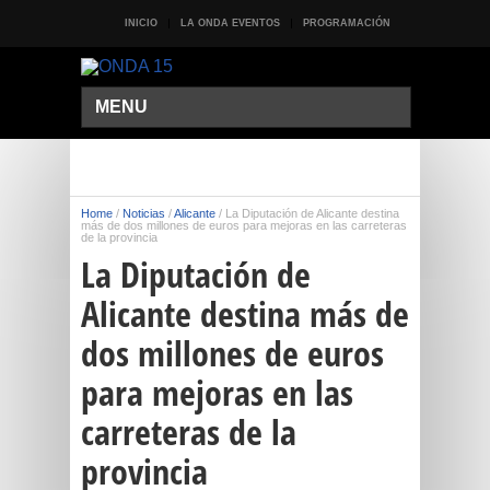
INICIO
LA ONDA EVENTOS
PROGRAMACIÓN
MENU
Home
/
Noticias
/
Alicante
/
La Diputación de Alicante destina
más de dos millones de euros para mejoras en las carreteras
de la provincia
La Diputación de
Alicante destina más de
dos millones de euros
para mejoras en las
carreteras de la
provincia