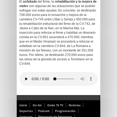
El
asfaltado
del firme, la
rehabilitación y la mejora de
viales
son algunas de las actuaciones que se podrán
sufragar con estas ayudas. En concreto, se destinarán
708.000 euros para el ensanche y mejora de la
carretera CV-745 entre Llíber y Senija y 450.000 para
la rehabilitación estructural del firme de la CV-742, de
Jávea a Cabo de la Nao, en la Marina Alta. La
inyección para reforzar el firme y habilitar un itinerario
ciclista en la CV-851 ascenderá a 470.000, mientras
que en el Medio Vinalopó se procederá a reforzar el
asfaltado en la carretera CV-844, de La Romana a
Hondón de las Nieves, con un montante de 351.000
euros. Por último, se destinarán 270.000 euros para
las obras de la glorieta de acceso a Torrellano en la
CV-849.
Inicio
On Air
Onda 15 TV
Noticias
Deportes
Podcast
Programación
Contacto
Directorio de Empresas