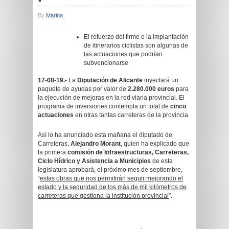
By
Marina
El refuerzo del firme o la implantación
de itinerarios ciclistas son algunas de
las actuaciones que podrían
subvencionarse
17-08-19.-
La
Diputación de Alicante
inyectará un
paquete de ayudas por valor de
2.280.000 euros
para
la ejecución de mejoras en la red viaria provincial. El
programa de inversiones contempla un total de
cinco
actuaciones
en otras tantas carreteras de la provincia.
Así lo ha anunciado esta mañana el diputado de
Carreteras,
Alejandro Morant
, quien ha explicado que
la primera
comisión de Infraestructuras, Carreteras,
Ciclo Hídrico y Asistencia a Municipios
de esta
legislatura aprobará, el próximo mes de septiembre,
“
estas obras que nos permitirán seguir mejorando el
estado y la seguridad de los más de mil kilómetros de
carreteras que gestiona la institución provincial
”.