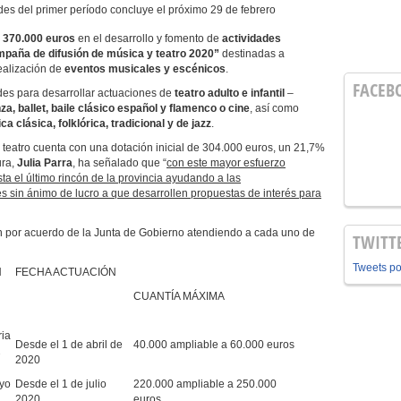
udes del primer período concluye el próximo 29 de febrero
á
370.000 euros
en el desarrollo y fomento de
actividades
mpaña de difusión de música y teatro 2020”
destinadas a
realización de
eventos musicales y escénicos
.
FACEB
des para desarrollar actuaciones de
teatro adulto e infantil
–
a, ballet, baile clásico español y flamenco o cine
, así como
ca clásica, folklórica, tradicional y de jazz
.
teatro cuenta con una dotación inicial de 304.000 euros, un 21,7%
ura,
Julia Parra
, ha señalado que “
con este mayor esfuerzo
sta el último rincón de la provincia ayudando a las
s sin ánimo de lucro a que desarrollen propuestas de interés para
án por acuerdo de la Junta de Gobierno atendiendo a cada uno de
TWITT
Tweets p
N
FECHA ACTUACIÓN
CUANTÍA MÁXIMA
l
ria
Desde el 1 de abril de
40.000 ampliable a 60.000 euros
2
2020
ayo
Desde el 1 de julio
220.000 ampliable a 250.000
2020
euros