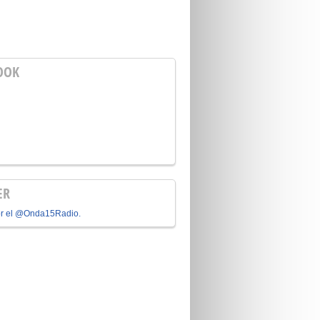
OOK
ER
or el @Onda15Radio.