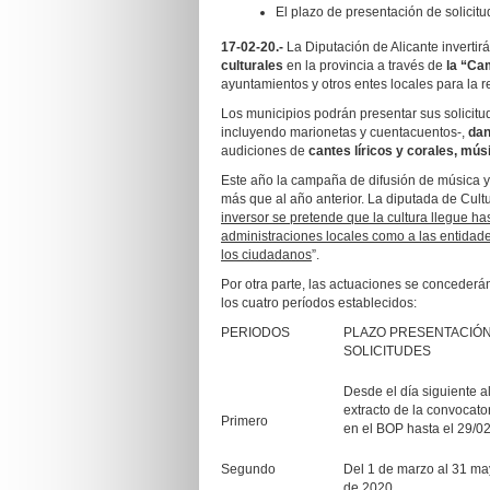
El plazo de presentación de solicit
17-02-20.-
La Diputación de Alicante invertir
culturales
en la provincia a través de
la “Ca
ayuntamientos y otros entes locales para la 
Los municipios podrán presentar sus solicitu
incluyendo marionetas y cuentacuentos-,
danz
audiciones de
cantes líricos y corales, músi
Este año la campaña de difusión de música y 
más que al año anterior. La diputada de Cult
inversor se pretende que la cultura llegue ha
administraciones locales como a las entidade
los ciudadanos
”.
Por otra parte, las actuaciones se conceder
los cuatro períodos establecidos:
PERIODOS
PLAZO PRESENTACIÓ
SOLICITUDES
Desde el día siguiente a
extracto de la convocato
Primero
en el BOP hasta el 29/0
Segundo
Del 1 de marzo al 31 m
de 2020