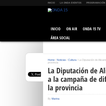
INICIO
LA ONDA EVENTOS
PROGRAMACIÓN
INICIO
ON AIR
ONDA 15 TV
ÁREA SOCIAL
Home
/
Noticias
/
Cultura
/
La Diputación de Alican
provincia
La Diputación de Al
a la campaña de di
la provincia
By
Marina