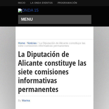
INICIO
LA ONDA EVENTOS
PROGRAMACIÓN
MENU
Home
/
Noticias
/
La Diputación de Alicante constituye las
siete comisiones informativas permanentes
La Diputación de
Alicante constituye las
siete comisiones
informativas
permanentes
By
Marina