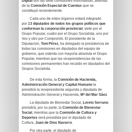
Digital
son las siete comisiones informativas, además
de la
Comisión Especial de Cuentas
que se
constituyó recientemente.
Cada uno de estos órganos estará integrado
por
13 diputados de todos los grupos políticos que
conforman la corporación provincial
; siete por el
Grupo Popular, cuatro por el Grupo Socialista, uno por
Vox y otro por Compromís. El presidente de la
Diputación,
Toni Pérez
, ha delegado la presidencia de
todas las comisiones en diputados del equipo de
gobierno, que ostenta con mayoría absoluta el Grupo
Popular, mientras que las vicepresidencias de las
comisiones permanentes han recaído en diputados del
Grupos Socialista.
De esta forma, la
Comisión de Hacienda,
Administración General y Capital Humano
la
presidirá la vicepresidenta segunda y diputada de
Administración General y Hacienda,
Mª del Mar Sáez
.
La diputada de Bienestar Social,
Loreto Serrano
,
presidirá, por su parte, la
Comisión de Bienestar
Social
, mientras que la
Comisión de Cultura y
Deportes
será presidida por el diputado de
Cultura,
Juan de Dios Navarro
.
Por otra parte, el diputado de