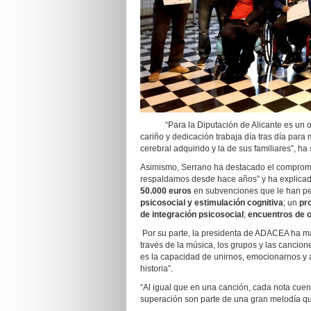
“Para la Diputación de Alicante es un or
cariño y dedicación trabaja día tras día para
cerebral adquirido y la de sus familiares”, ha
Asimismo, Serrano ha destacado el compromiso
respaldamos desde hace años” y ha explicado 
50.000 euros
en subvenciones que le han pe
psicosocial y estimulación cognitiva
; un
pr
de integración psicosocial
;
encuentros de o
Por su parte, la presidenta de ADACEA ha ma
través de la música, los grupos y las cancion
es la capacidad de unirnos, emocionarnos 
historia”.
“Al igual que en una canción, cada nota cuen
superación son parte de una gran melodía 