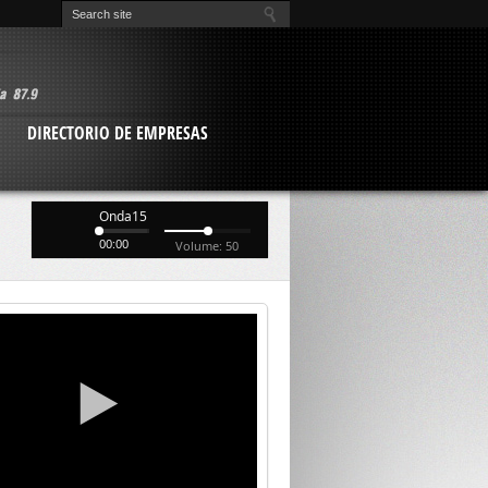
O
DIRECTORIO DE EMPRESAS
Onda15
00:00
Volume: 50