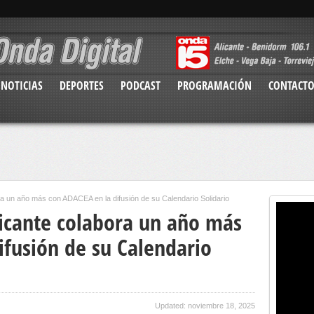
NOTICIAS
DEPORTES
PODCAST
PROGRAMACIÓN
CONTACT
ra un año más con ADACEA en la difusión de su Calendario Solidario
licante colabora un año más
ifusión de su Calendario
Updated: noviembre 18, 2025