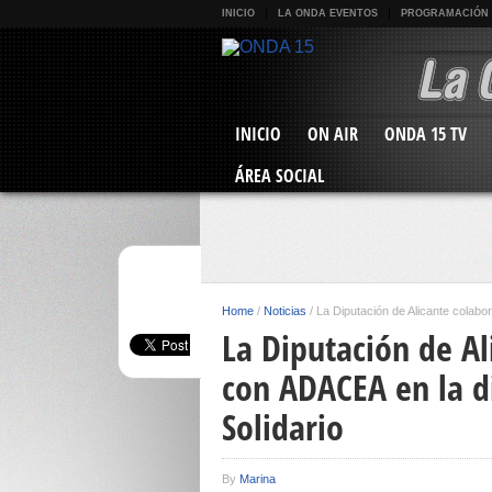
INICIO
LA ONDA EVENTOS
PROGRAMACIÓN
INICIO
ON AIR
ONDA 15 TV
ÁREA SOCIAL
Home
/
Noticias
/
La Diputación de Alicante colabo
La Diputación de A
con ADACEA en la d
Solidario
By
Marina