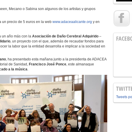
 Queen, Mecano o Sabina son algunos de los artistas y grupos
a un precio de 5 euros en la web
www.adaceaalicante.org
y en
a un año más con la
Asociación de Daño Cerebral Adquirido
–
FACEB
lidario
, un proyecto con el que, además de recaudar fondos para
cer la labor que la entidad desarrolla e implicar a la sociedad en
rano
, ha presentado esta mañana junto a la presidenta de ADACEA
ritorial de Sanidad,
Francisco José Ponce
, este almanaque
cado a la música
.
TWITT
Tweets p