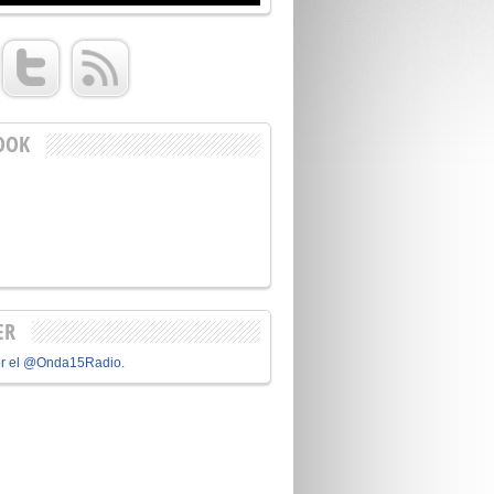
OOK
ER
or el @Onda15Radio.