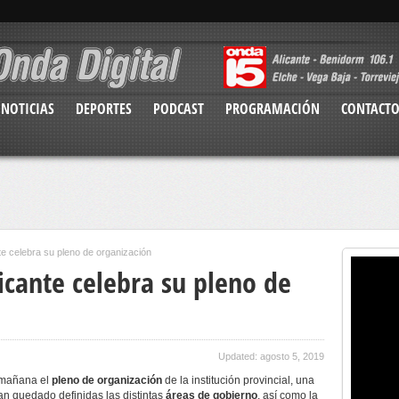
NOTICIAS
DEPORTES
PODCAST
PROGRAMACIÓN
CONTACT
te celebra su pleno de organización
icante celebra su pleno de
Updated: agosto 5, 2019
a mañana el
pleno de organización
de la institución provincial, una
han quedado definidas las distintas
áreas de gobierno
, así como la