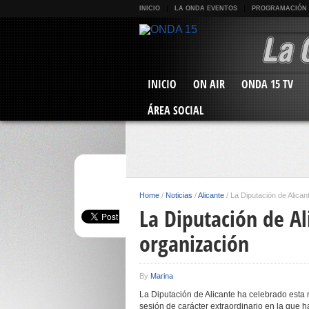
INICIO
LA ONDA EVENTOS
PROGRAMACIÓN
INICIO
ON AIR
ONDA 15 TV
ÁREA SOCIAL
Home
/
Noticias
/
Alicante
/
La Diputación de Alican
La Diputación de Al
organización
By
Marina
La Diputación de Alicante ha celebrado est
sesión de carácter extraordinario en la que 