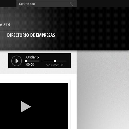
O
DIRECTORIO DE EMPRESAS
Onda15
00:00
Volume: 50