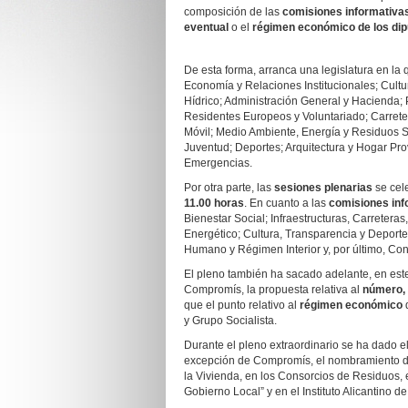
composición de las
comisiones informativa
eventual
o el
régimen económico de los di
De esta forma, arranca una legislatura en la
Economía y Relaciones Institucionales; Cultur
Hídrico; Administración General y Hacienda; 
Residentes Europeos y Voluntariado; Carreter
Móvil; Medio Ambiente, Energía y Residuos S
Juventud; Deportes; Arquitectura y Hogar Pro
Emergencias.
Por otra parte, las
sesiones plenarias
se cel
11.00 horas
. En cuanto a las
comisiones inf
Bienestar Social; Infraestructuras, Carretera
Energético; Cultura, Transparencia y Deport
Humano y Régimen Interior y, por último, Con
El pleno también ha sacado adelante, en este
Compromís, la propuesta relativa al
número, 
que el punto relativo al
régimen económico
d
y Grupo Socialista.
Durante el pleno extraordinario se ha dado e
excepción de Compromís, el nombramiento de 
la Vivienda, en los Consorcios de Residuos,
Gobierno Local” y en el Instituto Alicantino de