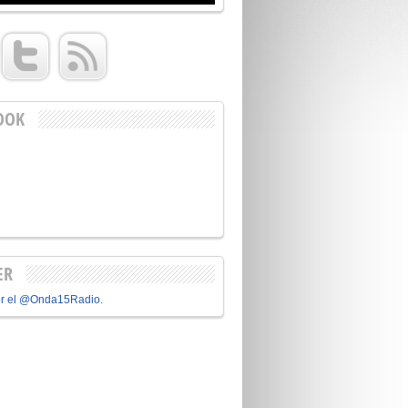
OOK
ER
or el @Onda15Radio.