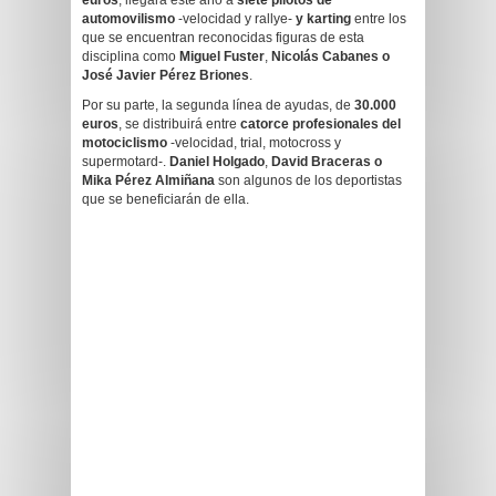
euros
, llegará este año a
siete pilotos de
automovilismo
-velocidad y rallye-
y karting
entre los
que se encuentran reconocidas figuras de esta
disciplina como
Miguel Fuster
,
Nicolás Cabanes o
José Javier Pérez Briones
.
Por su parte, la segunda línea de ayudas, de
30.000
euros
, se distribuirá entre
catorce profesionales del
motociclismo
-velocidad, trial, motocross y
supermotard-.
Daniel Holgado
,
David Braceras o
Mika Pérez Almiñana
son algunos de los deportistas
que se beneficiarán de ella.