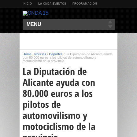
INICIO
LA ONDA EVENTOS
PROGRAMACIÓN
MENU
Home
/
Noticias
/
Deportes
/
La Diputación de Alicante ayuda
con 80.000 euros a los pilotos de automovilismo y
motociclismo de la provincia
La Diputación de
Alicante ayuda con
80.000 euros a los
pilotos de
automovilismo y
motociclismo de la