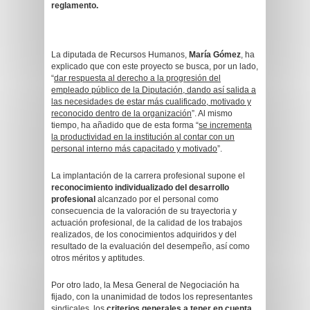
reglamento.
La diputada de Recursos Humanos,
María Gómez
, ha
explicado que con este proyecto se busca, por un lado,
“
dar respuesta al derecho a la progresión del
empleado público de la Diputación, dando así salida a
las necesidades de estar más cualificado, motivado y
reconocido dentro de la organización
”. Al mismo
tiempo, ha añadido que de esta forma “
se incrementa
la productividad en la institución al contar con un
personal interno más capacitado y motivado
”.
La implantación de la carrera profesional supone el
reconocimiento individualizado del desarrollo
profesional
alcanzado por el personal como
consecuencia de la valoración de su trayectoria y
actuación profesional, de la calidad de los trabajos
realizados, de los conocimientos adquiridos y del
resultado de la evaluación del desempeño, así como
otros méritos y aptitudes.
Por otro lado, la Mesa General de Negociación ha
fijado, con la unanimidad de todos los representantes
sindicales, los
criterios generales a tener en cuenta