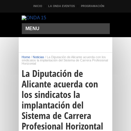
INICIO
LA ONDA EVENTOS
PROGRAMACIÓN
MENU
Home
/
Noticias
/
La Diputación de Alicante acuerda con los
sindicatos la implantación del Sistema de Carrera Profesional
Horizontal
La Diputación de
Alicante acuerda con
los sindicatos la
implantación del
Sistema de Carrera
Profesional Horizontal