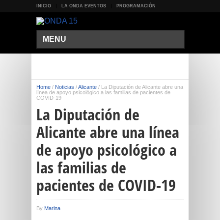
INICIO
LA ONDA EVENTOS
PROGRAMACIÓN
MENU
Home
/
Noticias
/
Alicante
/
La Diputación de Alicante abre una
línea de apoyo psicológico a las familias de pacientes de
COVID-19
La Diputación de
Alicante abre una línea
de apoyo psicológico a
las familias de
pacientes de COVID-19
By
Marina