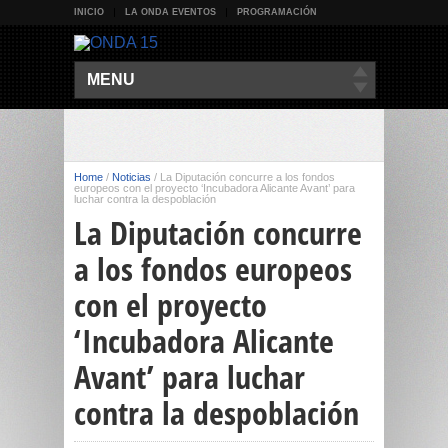
INICIO
LA ONDA EVENTOS
PROGRAMACIÓN
MENU
Home
/
Noticias
/
La Diputación concurre a los fondos
europeos con el proyecto ‘Incubadora Alicante Avant’ para
luchar contra la despoblación
La Diputación concurre
a los fondos europeos
con el proyecto
‘Incubadora Alicante
Avant’ para luchar
contra la despoblación