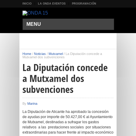
INICIO
LA ONDA EVENTOS
PROGRAMACIÓN
MENU
Home
/
Noticias
/
Mutxamel
/
La Diputación concede a
Mutxamel dos subvenciones
La Diputación concede
a Mutxamel dos
subvenciones
By
Marina
La Diputación de Alicante ha aprobado la concesión
de ayudas por importe de 50.427,00 € al Ayuntamiento
de Mutxamel, destinadas a sufragar los gastos
relativos a las prestaciones sociales por situaciones
extraordinarias para hacer frente al impacto económico