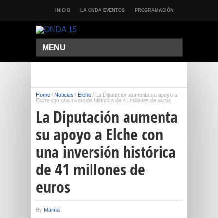
INICIO
LA ONDA EVENTOS
PROGRAMACIÓN
MENU
Home
/
Noticias
/
Elche
/
La Diputación aumenta su apoyo a
Elche con una inversión histórica de 41 millones de euros
La Diputación aumenta
su apoyo a Elche con
una inversión histórica
de 41 millones de
euros
By
Marina