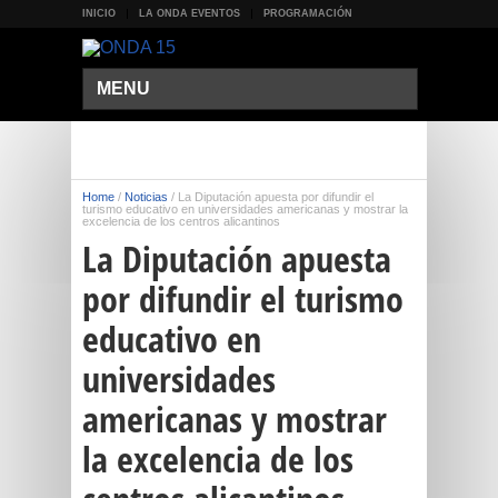
INICIO
LA ONDA EVENTOS
PROGRAMACIÓN
MENU
Home
/
Noticias
/
La Diputación apuesta por difundir el
turismo educativo en universidades americanas y mostrar la
excelencia de los centros alicantinos
La Diputación apuesta
por difundir el turismo
educativo en
universidades
americanas y mostrar
la excelencia de los