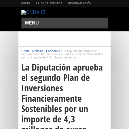
INICIO
LA ONDA EVENTOS
PROGRAMACIÓN
MENU
Home
/
Noticias
/
Economía
/
La Diputación aprueba el
segundo Plan de Inversiones Financieramente Sostenibles
por un importe de 4,3 millones de euros
La Diputación aprueba
el segundo Plan de
Inversiones
Financieramente
Sostenibles por un
importe de 4,3