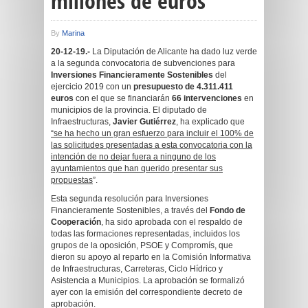
millones de euros
By
Marina
20-12-19.-
La Diputación de Alicante ha dado luz verde
a la segunda convocatoria de subvenciones para
Inversiones Financieramente Sostenibles
del
ejercicio 2019 con un
presupuesto de 4.311.411
euros
con el que se financiarán
66 intervenciones
en
municipios de la provincia. El diputado de
Infraestructuras,
Javier Gutiérrez
, ha explicado que
“se ha hecho un gran esfuerzo para incluir el 100% de
las solicitudes presentadas a esta convocatoria con la
intención de no dejar fuera a ninguno de los
ayuntamientos que han querido presentar sus
propuestas
”.
Esta segunda resolución para Inversiones
Financieramente Sostenibles, a través del
Fondo de
Cooperación
, ha sido aprobada con el respaldo de
todas las formaciones representadas, incluidos los
grupos de la oposición, PSOE y Compromís, que
dieron su apoyo al reparto en la Comisión Informativa
de Infraestructuras, Carreteras, Ciclo Hídrico y
Asistencia a Municipios. La aprobación se formalizó
ayer con la emisión del correspondiente decreto de
aprobación.