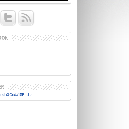
OOK
ER
or el @Onda15Radio.