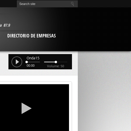
O
DIRECTORIO DE EMPRESAS
Onda15
00:00
Volume: 50