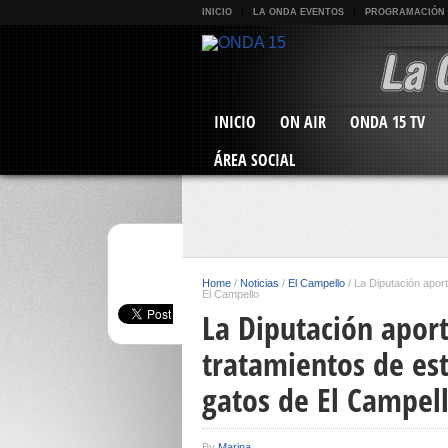
INICIO
LA ONDA EVENTOS
PROGRAMACIÓN
INICIO
ON AIR
ONDA 15 TV
ÁREA SOCIAL
Home
/
Noticias
/
El Campello
/
La Diputación aport
El Campello
La Diputación apor
tratamientos de est
gatos de El Campel
By
Marina