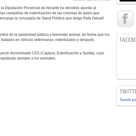
 la Diputación Provincial de Alicante ha decidido aportar al
las campañas de esterilización de las colonias de gatos que
e encarga la concejalía de Salud Pública que dirige Rafa Galvañ
ol de la salubridad pública y bienestar animal, de forma que los
FACEB
n tratados en clínicas veterinarias, esterilizados y después
cto denominado CES (Captura, Esterilización y Suelta), cuyo
respetando siempre a los animales.
TWITT
Tweets p