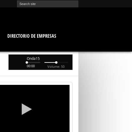
O
DIRECTORIO DE EMPRESAS
Onda15
00:00
Volume: 50