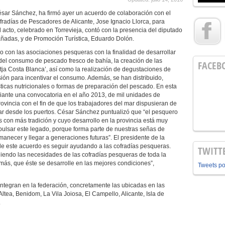
César Sánchez, ha firmó ayer un acuerdo de colaboración con el
fradías de Pescadores de Alicante, Jose Ignacio Llorca, para
l acto, celebrado en Torrevieja, contó con la presencia del diputado
ñadas, y de Promoción Turística, Eduardo Dolón.
o con las asociaciones pesqueras con la finalidad de desarrollar
el consumo de pescado fresco de bahía, la creación de las
FACEB
lotja Costa Blanca’, así como la realización de degustaciones de
ón para incentivar el consumo. Además, se han distribuido,
ísticas nutricionales o formas de preparación del pescado. En esta
ediante una convocatoria en el año 2013, de mil unidades de
rovincia con el fin de que los trabajadores del mar dispusieran de
r desde los puertos. César Sánchez puntualizó que “el pesquero
s con más tradición y cuyo desarrollo en la provincia está muy
pulsar este legado, porque forma parte de nuestras señas de
anecer y llegar a generaciones futuras”. El presidente de la
de este acuerdo es seguir ayudando a las cofradías pesqueras.
TWITT
endo las necesidades de las cofradías pesqueras de toda la
emás, que éste se desarrolle en las mejores condiciones”,
Tweets p
integran en la federación, concretamente las ubicadas en las
ltea, Benidom, La Vila Joiosa, El Campello, Alicante, Isla de
.