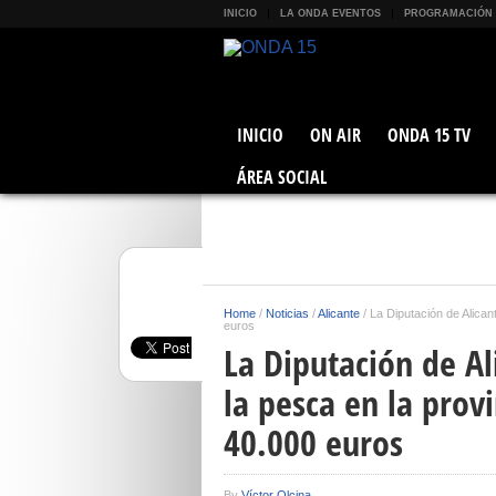
INICIO
LA ONDA EVENTOS
PROGRAMACIÓN
INICIO
ON AIR
ONDA 15 TV
ÁREA SOCIAL
Home
/
Noticias
/
Alicante
/
La Diputación de Alican
euros
La Diputación de Al
la pesca en la prov
40.000 euros
By
Víctor Olcina