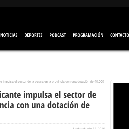
NOTICIAS
DEPORTES
PODCAST
PROGRAMACIÓN
CONTACT
te impulsa el sector de la pesca en la provincia con una dotación de 40.000
icante impulsa el sector de
incia con una dotación de
Updated: julio 14, 2016