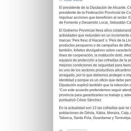
El presidente de la Diputación de Alicante, 
presidente de la Federación Provincial de Co
impulsar acciones que beneficien al sector. E
de Fomento y Desarrollo Local, Sebastián Ca
El Gobierno Provincial lleva años colaborand
actividades que redunden en un incremento d
marcas ‘Peix fresc d’Alacant’ o ‘Peix de la L
productos pesqueros o de campañas de difusi
también, folletos divulgativos sobre caracter
línea de cooperación, la institución dotó, m
equipos de protección a las cofradías de la p
mejores condiciones de seguridad para faena
es uno de los sectores productivos alicantino
arraigado, por lo que debemos proteger e im
identidad y porque es un oficio que debe perm
Diputación explicó también que la intención 
“Con este acuerdo pretendemos seguir atendi
provincia para garantizarles su trabajo y, ad
puntualizó César Sánchez.
En la actualidad son 13 las cofradías que se 
poblaciones de Dénia, Xàbia, Moraira, Calp, A
Tabarca, Santa Pola, Guardamar y Torrevieja