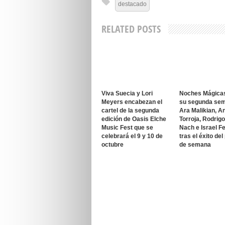
destacado
RELATED POSTS
Viva Suecia y Lori
Noches Mágica
Meyers encabezan el
su segunda se
cartel de la segunda
Ara Malikian, A
edición de Oasis Elche
Torroja, Rodrig
Music Fest que se
Nach e Israel F
celebrará el 9 y 10 de
tras el éxito del
octubre
de semana