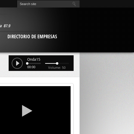
O
DIRECTORIO DE EMPRESAS
Onda15
00:00
Volume: 50