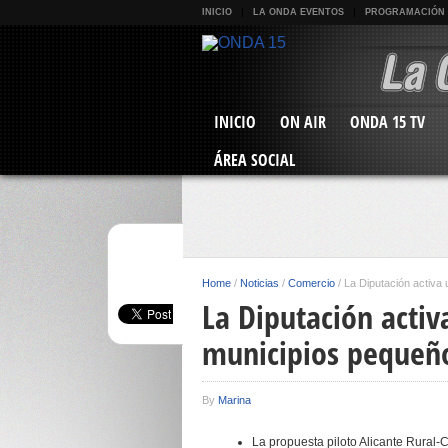
INICIO
LA ONDA EVENTOS
PROGRAMACIÓN
INICIO
ON AIR
ONDA 15 TV
ÁREA SOCIAL
Home
/
Noticias
/
Comercio
/
La Diputación activa
La Diputación activ
municipios pequeño
By
Marina
La propuesta piloto Alicante Rural