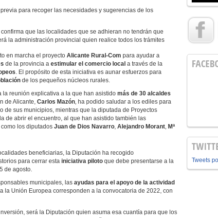
 previa para recoger las necesidades y sugerencias de los
confirma que las localidades que se adhieran no tendrán que
rá la administración provincial quien realice todos los trámites
to en marcha el proyecto
Alicante Rural-Com
para ayudar a
FACEB
es
de la provincia a
estimular el comercio
local
a través de la
opeos
. El propósito de esta iniciativa es aunar esfuerzos para
oblación
de los pequeños núcleos rurales.
 la reunión explicativa a la que han asistido
más de 30 alcaldes
ón de Alicante,
Carlos Mazón
, ha podido saludar a los ediles para
ollo de sus municipios, mientras que la diputada de Proyectos
da de abrir el encuentro, al que han asistido también las
í como los diputados
Juan de Dios Navarro
,
Alejandro Morant
,
Mª
TWITT
ocalidades beneficiarias, la Diputación ha recogido
Tweets p
storios para cerrar esta
iniciativa piloto
que debe presentarse a la
5 de agosto.
sponsables municipales, las
ayudas para el apoyo de la actividad
 a la Unión Europea corresponden a la convocatoria de 2022, con
 inversión, será la Diputación quien asuma esa cuantía para que los