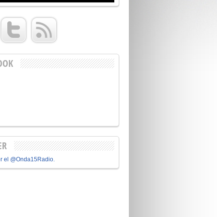
OOK
ER
or el @Onda15Radio.