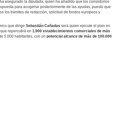
ha asegurado la diputada, quien ha añadido que los consistorios
propuesta para acogerse posteriormente de las ayudas, puesto que
odos los trámites de redacción, solicitud de fondos europeos y
mico que dirige
Sebastián Cañadas
será quien ejecute el plan en
a que repercutirá en
1.900 establecimientos comerciales de más
de 5.000 habitantes, con un
potencial alcance de más de 100.000