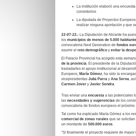
La institución elaboró una encuesta
consistorios
La diputada de Proyectos Europeos 
realizar ninguna aportación y que se
22-07-22.-
La Diputación de Alicante ha pues
los
municipios de menos de 5.000 habitant
convocatoria Next Generation de
fondos eur
asumir el
reto demográfico
y
evitar la desp
El Palacio Provincial ha acogido esta semana
de la provincia
. El presidente de la Diputaci
trasladarles el apoyo institucional al desarr
Europeos,
María Gómez
, ha sido la encarga
vicepresidentas
Julia Parra
y
Ana Serna
, as
Carmen Jover
y
Javier Sendra
.
Tras enviar una
encuesta
a las potenciales l
las
necesidades y sugerencias
de los consi
convocatoria de fondos europeos el próximo 
Tal como ha explicado María Gómez a los re
comercial de zonas rurales
que se solicitan
un montante de
500.000 euros
.
“Si finalmente el proyecto requiere de mayor