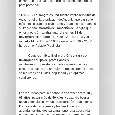
gozar de buena salud son requisitos indispensables
para participar
11-11-20.-
La sangre es una fuente imprescindible de
vida
. Por ello, la Diputación de Alicante apela un año
más a la solidaridad ciudadana y le anima a sumarse a
su tradicional
Maratón de Donación de Sangre
que,
en esta edición, tendrá lugar el
viernes 13 de
noviembre
en horario de 16:30 a 21:00 horas
y el
sábado 14
de 9:00 a 14:00 horas y de 16:30 a 21:00
horas en el Palacio Provincial.
Como es habitual,
el maratón contará con
un
amplio equipo de profesionales
sanitarios
compuesto por médicos, enfermeros y
celadores que se encargarán de que las donaciones
se realicen con fluidez, seguridad y en óptimas
condiciones.
Los requisitos para ser donante son tener
entre 18 y
65 años
, pesar
más de 50 kilos
y gozar de
buena
salud
. Además, los voluntarios deberán acudir con su
DNI, sin estar en ayunas y habiendo bebido
abundantes líquidos para mantener una adecuada