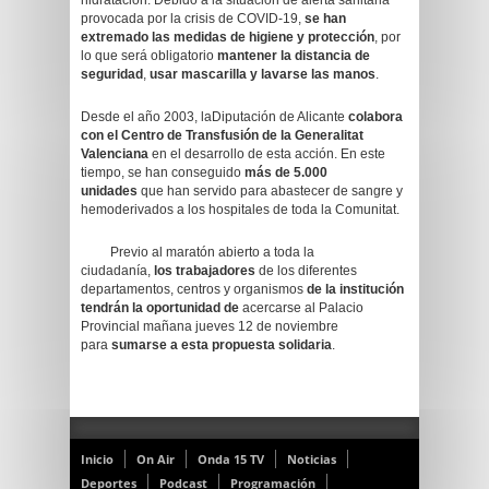
hidratación. Debido a la situación de alerta sanitaria
provocada por la crisis de COVID-19,
se han
extremado las medidas de higiene y protección
, por
lo que será obligatorio
mantener la distancia de
seguridad
,
usar mascarilla y lavarse las manos
.
Desde el año 2003, laDiputación de Alicante
colabora
con el
Centro de Transfusión de la Generalitat
Valenciana
en el desarrollo de esta acción. En este
tiempo, se han conseguido
más de 5.000
unidades
que han servido para abastecer de sangre y
hemoderivados a los hospitales de toda la Comunitat.
Previo al maratón abierto a toda la
ciudadanía,
los trabajadores
de los diferentes
departamentos, centros y organismos
de la institución
tendrán la oportunidad de
acercarse al Palacio
Provincial mañana jueves 12 de noviembre
para
sumarse a esta propuesta solidaria
.
Inicio
On Air
Onda 15 TV
Noticias
Deportes
Podcast
Programación