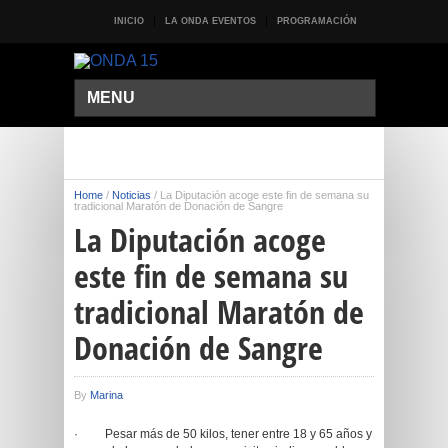
INICIO
LA ONDA EVENTOS
PROGRAMACIÓN
MENU
Home
/
Noticias
/
La Diputación acoge este fin de semana su
tradicional Maratón de Donación de Sangre
La Diputación acoge
este fin de semana su
tradicional Maratón de
Donación de Sangre
By
Marina
· Pesar más de 50 kilos, tener entre 18 y 65 años y