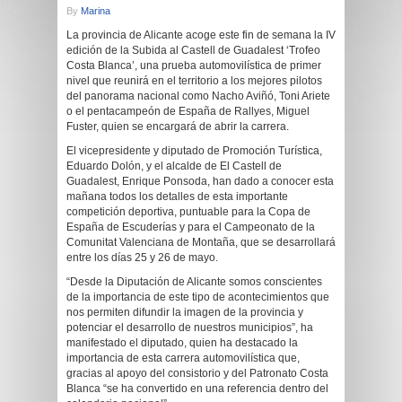
By
Marina
La provincia de Alicante acoge este fin de semana la IV
edición de la Subida al Castell de Guadalest ‘Trofeo
Costa Blanca’, una prueba automovilística de primer
nivel que reunirá en el territorio a los mejores pilotos
del panorama nacional como Nacho Aviñó, Toni Ariete
o el pentacampeón de España de Rallyes, Miguel
Fuster, quien se encargará de abrir la carrera.
El vicepresidente y diputado de Promoción Turística,
Eduardo Dolón, y el alcalde de El Castell de
Guadalest, Enrique Ponsoda, han dado a conocer esta
mañana todos los detalles de esta importante
competición deportiva, puntuable para la Copa de
España de Escuderías y para el Campeonato de la
Comunitat Valenciana de Montaña, que se desarrollará
entre los días 25 y 26 de mayo.
“Desde la Diputación de Alicante somos conscientes
de la importancia de este tipo de acontecimientos que
nos permiten difundir la imagen de la provincia y
potenciar el desarrollo de nuestros municipios”, ha
manifestado el diputado, quien ha destacado la
importancia de esta carrera automovilística que,
gracias al apoyo del consistorio y del Patronato Costa
Blanca “se ha convertido en una referencia dentro del