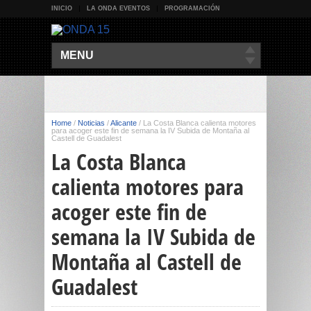
INICIO
LA ONDA EVENTOS
PROGRAMACIÓN
MENU
Home
/
Noticias
/
Alicante
/
La Costa Blanca calienta motores
para acoger este fin de semana la IV Subida de Montaña al
Castell de Guadalest
La Costa Blanca
calienta motores para
acoger este fin de
semana la IV Subida de
Montaña al Castell de
Guadalest