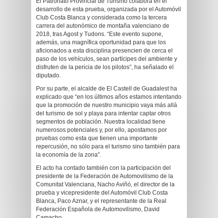
El Patronato Provincial de Turismo colabora en el
desarrollo de esta prueba, organizada por el Automóvil
Club Costa Blanca y considerada como la tercera
carrera del autonómico de montaña valenciano de
2018, tras Agost y Tudons. “Este evento supone,
además, una magnífica oportunidad para que los
aficionados a esta disciplina presencien de cerca el
paso de los vehículos, sean partícipes del ambiente y
disfruten de la pericia de los pilotos”, ha señalado el
diputado.
Por su parte, el alcalde de El Castell de Guadalest ha
explicado que “en los últimos años estamos intentando
que la promoción de nuestro municipio vaya más allá
del turismo de sol y playa para intentar captar otros
segmentos de población. Nuestra localidad tiene
numerosos potenciales y, por ello, apostamos por
pruebas como esta que tienen una importante
repercusión, no sólo para el turismo sino también para
la economía de la zona”.
El acto ha contado también con la participación del
presidente de la Federación de Automovilismo de la
Comunitat Valenciana, Nacho Aviñó, el director de la
prueba y vicepresidente del Automóvil Club Costa
Blanca, Paco Aznar, y el representante de la Real
Federación Española de Automovilismo, David
Camacho.