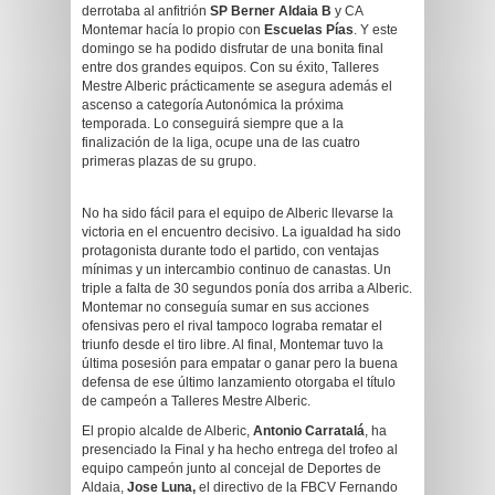
derrotaba al anfitrión
SP Berner Aldaia B
y CA
Montemar hacía lo propio con
Escuelas Pías
. Y este
domingo se ha podido disfrutar de una bonita final
entre dos grandes equipos. Con su éxito, Talleres
Mestre Alberic prácticamente se asegura además el
ascenso a categoría Autonómica la próxima
temporada. Lo conseguirá siempre que a la
finalización de la liga, ocupe una de las cuatro
primeras plazas de su grupo.
No ha sido fácil para el equipo de Alberic llevarse la
victoria en el encuentro decisivo. La igualdad ha sido
protagonista durante todo el partido, con ventajas
mínimas y un intercambio continuo de canastas. Un
triple a falta de 30 segundos ponía dos arriba a Alberic.
Montemar no conseguía sumar en sus acciones
ofensivas pero el rival tampoco lograba rematar el
triunfo desde el tiro libre. Al final, Montemar tuvo la
última posesión para empatar o ganar pero la buena
defensa de ese último lanzamiento otorgaba el título
de campeón a Talleres Mestre Alberic.
El propio alcalde de Alberic,
Antonio Carratalá
, ha
presenciado la Final y ha hecho entrega del trofeo al
equipo campeón junto al concejal de Deportes de
Aldaia,
Jose Luna,
el directivo de la FBCV Fernando