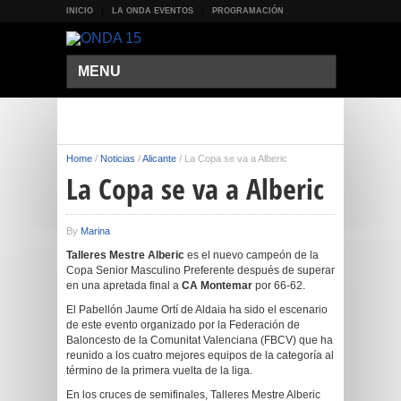
INICIO
LA ONDA EVENTOS
PROGRAMACIÓN
MENU
Home
/
Noticias
/
Alicante
/
La Copa se va a Alberic
La Copa se va a Alberic
By
Marina
Talleres Mestre Alberic
es el nuevo campeón de la
Copa Senior Masculino Preferente después de superar
en una apretada final a
CA Montemar
por 66-62.
El Pabellón Jaume Ortí de Aldaia ha sido el escenario
de este evento organizado por la Federación de
Baloncesto de la Comunitat Valenciana (FBCV) que ha
reunido a los cuatro mejores equipos de la categoría al
término de la primera vuelta de la liga.
En los cruces de semifinales, Talleres Mestre Alberic