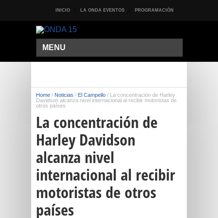
INICIO
LA ONDA EVENTOS
PROGRAMACIÓN
MENU
Home
/
Noticias
/
El Campello
/
La concentración de Harley
Davidson alcanza nivel internacional al recibir motoristas de
otros países
La concentración de
Harley Davidson
alcanza nivel
internacional al recibir
motoristas de otros
países