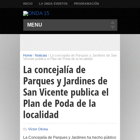
INICIO
LA ONDA EVENTOS
PROGRAMACIÓN
MENU
Home
/
Noticias
/
La concejalía de Parques y Jardines de San
Vicente publica el Plan de Poda de la localidad
La concejalía de
Parques y Jardines de
San Vicente publica el
Plan de Poda de la
localidad
By
Víctor Olcina
La Concejalía de Parques y Jardines ha hecho público