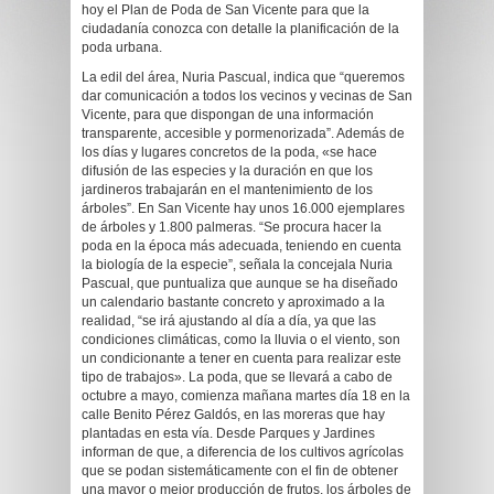
hoy el Plan de Poda de San Vicente para que la
ciudadanía conozca con detalle la planificación de la
poda urbana.
La edil del área, Nuria Pascual, indica que “queremos
dar comunicación a todos los vecinos y vecinas de San
Vicente, para que dispongan de una información
transparente, accesible y pormenorizada”. Además de
los días y lugares concretos de la poda, «se hace
difusión de las especies y la duración en que los
jardineros trabajarán en el mantenimiento de los
árboles”. En San Vicente hay unos 16.000 ejemplares
de árboles y 1.800 palmeras. “Se procura hacer la
poda en la época más adecuada, teniendo en cuenta
la biología de la especie”, señala la concejala Nuria
Pascual, que puntualiza que aunque se ha diseñado
un calendario bastante concreto y aproximado a la
realidad, “se irá ajustando al día a día, ya que las
condiciones climáticas, como la lluvia o el viento, son
un condicionante a tener en cuenta para realizar este
tipo de trabajos». La poda, que se llevará a cabo de
octubre a mayo, comienza mañana martes día 18 en la
calle Benito Pérez Galdós, en las moreras que hay
plantadas en esta vía. Desde Parques y Jardines
informan de que, a diferencia de los cultivos agrícolas
que se podan sistemáticamente con el fin de obtener
una mayor o mejor producción de frutos, los árboles de