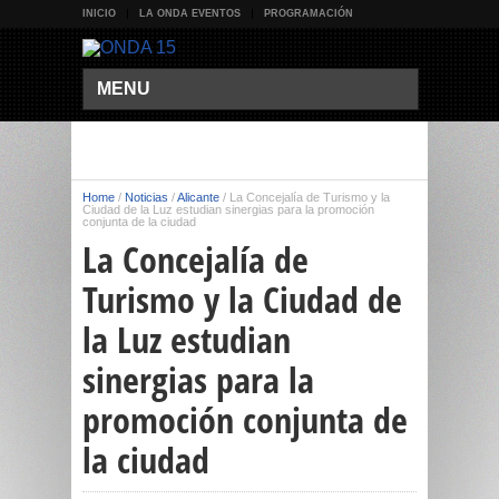
INICIO
LA ONDA EVENTOS
PROGRAMACIÓN
MENU
Home
/
Noticias
/
Alicante
/
La Concejalía de Turismo y la
Ciudad de la Luz estudian sinergias para la promoción
conjunta de la ciudad
La Concejalía de
Turismo y la Ciudad de
la Luz estudian
sinergias para la
promoción conjunta de
la ciudad