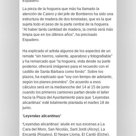
Espadero.
La pieza de la hoguera que más ha llamado la
atención de Calero y del jefe de Bomberos ha sido una
estructura de madera de dos toneladas, que es la que
sujeta todo el peso de la parte central de la hoguera.
“Al haber tanta cantidad de madera, la cremà será más
limpia que en los últimos años”, ha precisado
Espadero.
Ha explicado el artista algunos de los aspectos de un
remate “sin hierros, valiente, aparatoso y fotografiable”
y ha remarcado que “la hoguera, vista desde su parte
posterior, ofrecerá imágenes para el recuerdo con el
castillo de Santa Bárbara como fondo”. Sobre los
plazos, ha explicado que “voy con tiempo de adelanto,
según los planes previstos”. De acuerdo a esos
cálculos será en la medianoche del 14 al 15 de junio
cuando los primeros camiones partan desde el taller
hacia la Plaza del Ayuntamiento para que ‘Leyendas
alicantinas’ esté totalmente plantada el martes 18 de
junio.
‘
Leyendas alicantinas’
‘
Leyendas alicantinas’ alude en sus escenas a La
Cara del Moro, San Nicolás, Sant Jordi (Alcoy), La
Encantá (Rojales), El Negre Lloma, El Cantó (Elche),