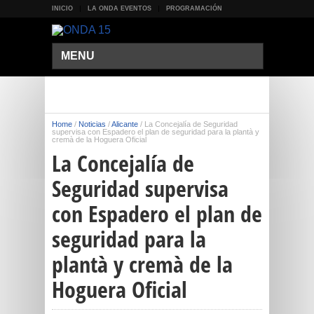
INICIO
LA ONDA EVENTOS
PROGRAMACIÓN
MENU
Home
/
Noticias
/
Alicante
/
La Concejalía de Seguridad
supervisa con Espadero el plan de seguridad para la plantà y
cremà de la Hoguera Oficial
La Concejalía de
Seguridad supervisa
con Espadero el plan de
seguridad para la
plantà y cremà de la
Hoguera Oficial