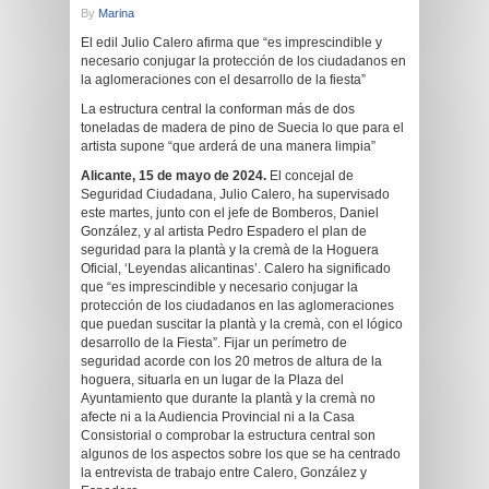
By
Marina
El edil Julio Calero afirma que “es imprescindible y
necesario conjugar la protección de los ciudadanos en
la aglomeraciones con el desarrollo de la fiesta”
La estructura central la conforman más de dos
toneladas de madera de pino de Suecia lo que para el
artista supone “que arderá de una manera limpia”
Alicante, 15 de mayo de 2024.
El concejal de
Seguridad Ciudadana, Julio Calero, ha supervisado
este martes, junto con el jefe de Bomberos, Daniel
González, y al artista Pedro Espadero el plan de
seguridad para la plantà y la cremà de la Hoguera
Oficial, ‘Leyendas alicantinas’. Calero ha significado
que “es imprescindible y necesario conjugar la
protección de los ciudadanos en las aglomeraciones
que puedan suscitar la plantà y la cremà, con el lógico
desarrollo de la Fiesta”. Fijar un perímetro de
seguridad acorde con los 20 metros de altura de la
hoguera, situarla en un lugar de la Plaza del
Ayuntamiento que durante la plantà y la cremà no
afecte ni a la Audiencia Provincial ni a la Casa
Consistorial o comprobar la estructura central son
algunos de los aspectos sobre los que se ha centrado
la entrevista de trabajo entre Calero, González y