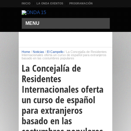
INICIO
LA ONDA EVENTOS
PROGRAMACIÓN
MENU
Home
/
Noticias
/
El Campello
/
La Concejalía de Residentes
Internacionales oferta un curso de español para extranjeros
basado en las costumbres populares
La Concejalía de
Residentes
Internacionales oferta
un curso de español
para extranjeros
basado en las