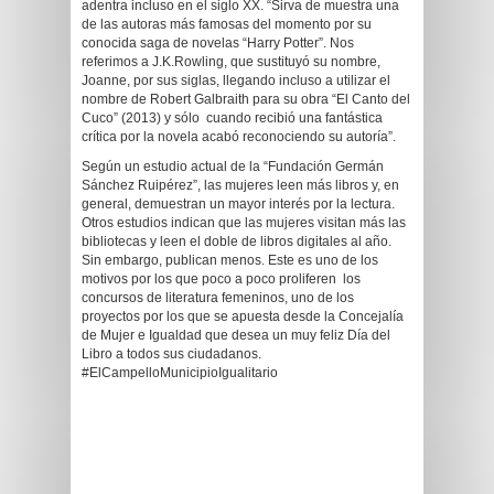
adentra incluso en el siglo XX. “Sirva de muestra una
de las autoras más famosas del momento por su
conocida saga de novelas “Harry Potter”. Nos
referimos a J.K.Rowling, que sustituyó su nombre,
Joanne, por sus siglas, llegando incluso a utilizar el
nombre de Robert Galbraith para su obra “El Canto del
Cuco” (2013) y sólo cuando recibió una fantástica
crítica por la novela acabó reconociendo su autoría”.
Según un estudio actual de la “Fundación Germán
Sánchez Ruipérez”, las mujeres leen más libros y, en
general, demuestran un mayor interés por la lectura.
Otros estudios indican que las mujeres visitan más las
bibliotecas y leen el doble de libros digitales al año.
Sin embargo, publican menos. Este es uno de los
motivos por los que poco a poco proliferen los
concursos de literatura femeninos, uno de los
proyectos por los que se apuesta desde la Concejalía
de Mujer e Igualdad que desea un muy feliz Día del
Libro a todos sus ciudadanos.
#ElCampelloMunicipioIgualitario