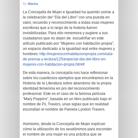
By
Marina
La Concejalía de Mujer e Igualdad ha querido unirse a
la celebración del “Día del Libro” con una puesta en
valor, recuerdo y reconocimiento a todas esas mujeres
escritoras que a lo largo de la historia fueron
invisibilizadas. Para ello rememora y sugiere a sus
ciudadanos que no dejen de escudriñar en este
artículo publicado por “Mujeres con habitación propia”,
un espacio dedicado a la igualdad real entre mujeres y
hombres:
http://mujeresconhabitacionpropia.com/sala-
de-prensa-y-lectura/125/especial-dia-del-libro-en-
mujeres-con-habitacion-propia.html#
De esta manera, la concejalía nos hace reflexionar
sobre los cuantiosos ejemplos que encontramos en la
Historia de la Literatura sobre abandono de la propia
identidad femenina en pro del reconocimiento
profesional. Este es el caso de la famosa película
“Mary Poppins”, basada en un libro publicado bajo el
nombre de P.L.Travers, unas siglas que en realidad
escondían el nombre de Pamela Lyndon Travers.
Asimismo, desde la Concejalía de Mujer explican
cómo la utilización de los seudónimos para esconder
el nombre de una mujer es una práctica que se