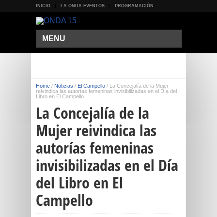
INICIO
LA ONDA EVENTOS
PROGRAMACIÓN
MENU
Home
/
Noticias
/
El Campello
/
La Concejalía de la Mujer
reivindica las autorías femeninas invisibilizadas en el Día del
Libro en El Campello
La Concejalía de la
Mujer reivindica las
autorías femeninas
invisibilizadas en el Día
del Libro en El
Campello