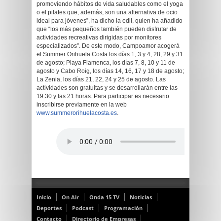
promoviendo hábitos de vida saludables como el yoga
o el pilates que, además, son una alternativa de ocio
ideal para jóvenes”, ha dicho la edil, quien ha añadido
que “los más pequeños también pueden disfrutar de
actividades recreativas dirigidas por monitores
especializados”. De este modo, Campoamor acogerá
el Summer Orihuela Costa los días 1, 3 y 4, 28, 29 y 31
de agosto; Playa Flamenca, los días 7, 8, 10 y 11 de
agosto y Cabo Roig, los días 14, 16, 17 y 18 de agosto;
La Zenia, los días 21, 22, 24 y 25 de agosto. Las
actividades son gratuitas y se desarrollarán entre las
19.30 y las 21 horas. Para participar es necesario
inscribirse previamente en la web
www.summerorihuelacosta.es
.
Inicio
On Air
Onda 15 TV
Noticias
Deportes
Podcast
Programación
Contacto
Directorio de Empresas