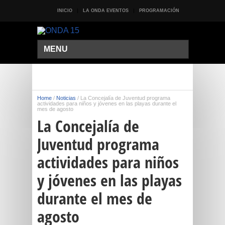
INICIO
LA ONDA EVENTOS
PROGRAMACIÓN
MENU
Home
/
Noticias
/
La Concejalía de Juventud programa
actividades para niños y jóvenes en las playas durante el
mes de agosto
La Concejalía de
Juventud programa
actividades para niños
y jóvenes en las playas
durante el mes de
agosto