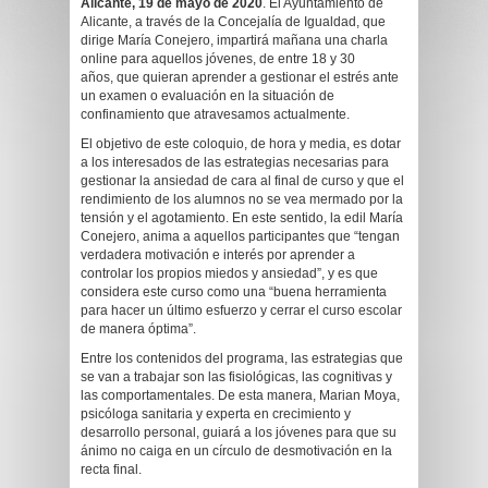
Alicante, 19 de mayo de 2020
. El Ayuntamiento de
Alicante, a través de la Concejalía de Igualdad, que
dirige María Conejero, impartirá mañana una charla
online para aquellos jóvenes, de entre 18 y 30
años, que quieran aprender a gestionar el estrés ante
un examen o evaluación en la situación de
confinamiento que atravesamos actualmente.
El objetivo de este coloquio, de hora y media, es dotar
a los interesados de las estrategias necesarias para
gestionar la ansiedad de cara al final de curso y que el
rendimiento de los alumnos no se vea mermado por la
tensión y el agotamiento. En este sentido, la edil María
Conejero, anima a aquellos participantes que “tengan
verdadera motivación e interés por aprender a
controlar los propios miedos y ansiedad”, y es que
considera este curso como una “buena herramienta
para hacer un último esfuerzo y cerrar el curso escolar
de manera óptima”.
Entre los contenidos del programa, las estrategias que
se van a trabajar son las fisiológicas, las cognitivas y
las comportamentales. De esta manera, Marian Moya,
psicóloga sanitaria y experta en crecimiento y
desarrollo personal, guiará a los jóvenes para que su
ánimo no caiga en un círculo de desmotivación en la
recta final.