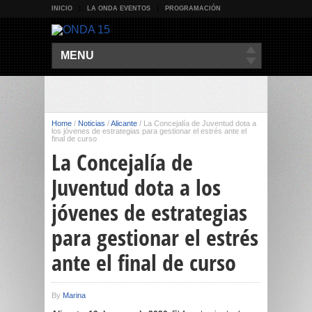
INICIO
LA ONDA EVENTOS
PROGRAMACIÓN
MENU
Home
/
Noticias
/
Alicante
/
La Concejalía de Juventud dota a
los jóvenes de estrategias para gestionar el estrés ante el
final de curso
La Concejalía de
Juventud dota a los
jóvenes de estrategias
para gestionar el estrés
ante el final de curso
By
Marina